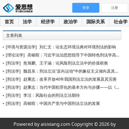
登录
注册
首页
法学
经济学
政治学
国际关系
社会学
文章列表
[环境与资源法学]
刘仁文：论生态环境法典对环境刑法的影响
[理论法学]
高铭暄：习近平法治思想指导下中国特色刑法学高质量发展论纲
[刑法学]
焦旭鹏、王子涵：论风险刑法立法中的价值权衡
[刑法学]
魏昌东：刑法立法“反向运动”中的象征主义倾向及其规避
[刑法学]
赵秉志：改革开放40年我国刑法立法的发展及其完善
[刑法学]
赵秉志：当代中国犯罪化的基本方向与步骤——以《刑法修正案（九
[刑法学]
李洁：风险社会的刑法立法期待
[刑法学]
高铭暄：中国共产党与中国刑法立法的发展
Powered by aisixiang.com Copyright © 2026 by