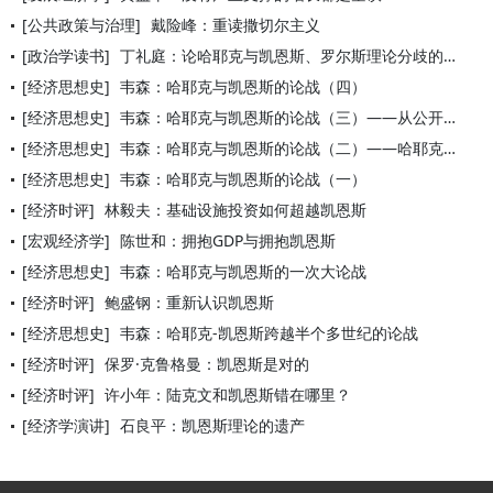
[公共政策与治理]
戴险峰：重读撒切尔主义
[政治学读书]
丁礼庭：论哈耶克与凯恩斯、罗尔斯理论分歧的症结
[经济思想史]
韦森：哈耶克与凯恩斯的论战（四）
[经济思想史]
韦森：哈耶克与凯恩斯的论战（三）——从公开论战到私下交流
[经济思想史]
韦森：哈耶克与凯恩斯的论战（二）——哈耶克初识凯恩斯：论战未
[经济思想史]
韦森：哈耶克与凯恩斯的论战（一）
[经济时评]
林毅夫：基础设施投资如何超越凯恩斯
[宏观经济学]
陈世和：拥抱GDP与拥抱凯恩斯
[经济思想史]
韦森：哈耶克与凯恩斯的一次大论战
[经济时评]
鲍盛钢：重新认识凯恩斯
[经济思想史]
韦森：哈耶克-凯恩斯跨越半个多世纪的论战
[经济时评]
保罗·克鲁格曼：凯恩斯是对的
[经济时评]
许小年：陆克文和凯恩斯错在哪里？
[经济学演讲]
石良平：凯恩斯理论的遗产