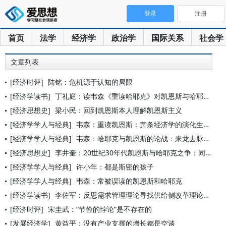
登录
注册
首页
法学
经济学
政治学
国际关系
社会学
文章列表
[经济时评]
陆铭：危机源于认知的局限
[经济学读书]
丁礼庭：读韦森《重读哈耶克》对凯恩斯与哈耶克论战的感悟
[经济思想史]
梁小民：回到凯恩斯本人理解凯恩斯主义
[经济学学人与经典]
韦森：重读凯恩斯：萧条经济学的演化生成与理论挑战
[经济学学人与经典]
韦森：哈耶克与凯恩斯的论战：来龙去脉与理论遗产——读韦普肖特
[经济思想史]
李井奎：20世纪30年代凯恩斯与哈耶克之争：同袍抑或敌手
[经济学学人与经典]
许小年：都是斯密的孩子
[经济学学人与经典]
韦森：常被误读的凯恩斯和哈耶克
[经济学读书]
李佐军：反思需求管理理论寻找供给侧改革理论依据
[经济时评]
宋圭武：“节俭的悖论”是不存在的
[发展经济学]
黄益平：没有产业支撑的增长都是空谈