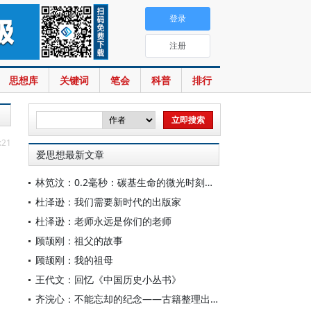
登录
注册
思想库
关键词
笔会
科普
排行
:21
爱思想最新文章
林笕汶：0.2毫秒：碳基生命的微光时刻——读邵春堡《未来人类：科技拓展无限可能》
杜泽逊：我们需要新时代的出版家
杜泽逊：老师永远是你们的老师
顾颉刚：祖父的故事
顾颉刚：我的祖母
王代文：回忆《中国历史小丛书》
齐浣心：不能忘却的纪念——古籍整理出版规划小组成立六十载记