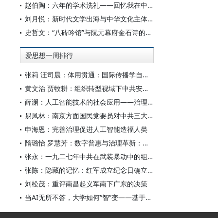
赵伯陶：六年的学术洗礼——回忆我在中华书局的日子
刘月悦：新时代文学出海与中华文化主体性建构
史哲文：“八砖吟馆”与阮元幕府金石诗的学人品格、诗学祈向
爱思想一周排行
张莉 汪司晨：体用贯通：国际传播学自主知识体系的建构逻辑与学科交叉进路
黄文治 贾牧耕：组织转型视域下中共安徽省临时委员会的“两建两废”（1927—1931）
薛澜：人工智能技术的社会应用——治理挑战
易凤林：南京方面国民党要员对中共三大起义的反应
申海恩：完善治理促进人工智能造福人类
隋璐怡 罗慧芳：数字普惠与治理革新：中国人工智能赋能全球南方发展
张永：一九二七年中共在武装暴动中的组织转型
张陈：隐藏的记忆：红军成立纪念日确立前中共对南昌起义的纪念
刘松茂：重评南昌起义军南下广东的决策
当AI无所不答，大学如何“智”变——基于全国400余所高校本科生AI使用情况的调查与思考