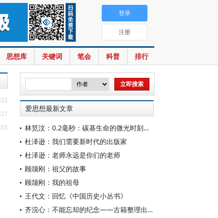
登录
注册
思想库
关键词
笔会
科普
排行
:22
爱思想最新文章
:21
:55
林笕汶：0.2毫秒：碳基生命的微光时刻——读邵春堡《未来人类：科技拓展无限可能》
杜泽逊：我们需要新时代的出版家
杜泽逊：老师永远是你们的老师
顾颉刚：祖父的故事
顾颉刚：我的祖母
王代文：回忆《中国历史小丛书》
齐浣心：不能忘却的纪念——古籍整理出版规划小组成立六十载记