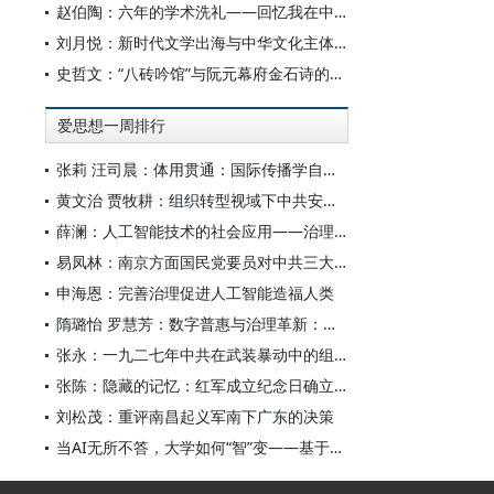
赵伯陶：六年的学术洗礼——回忆我在中华书局的日子
刘月悦：新时代文学出海与中华文化主体性建构
史哲文：“八砖吟馆”与阮元幕府金石诗的学人品格、诗学祈向
爱思想一周排行
张莉 汪司晨：体用贯通：国际传播学自主知识体系的建构逻辑与学科交叉进路
黄文治 贾牧耕：组织转型视域下中共安徽省临时委员会的“两建两废”（1927—1931）
薛澜：人工智能技术的社会应用——治理挑战
易凤林：南京方面国民党要员对中共三大起义的反应
申海恩：完善治理促进人工智能造福人类
隋璐怡 罗慧芳：数字普惠与治理革新：中国人工智能赋能全球南方发展
张永：一九二七年中共在武装暴动中的组织转型
张陈：隐藏的记忆：红军成立纪念日确立前中共对南昌起义的纪念
刘松茂：重评南昌起义军南下广东的决策
当AI无所不答，大学如何“智”变——基于全国400余所高校本科生AI使用情况的调查与思考