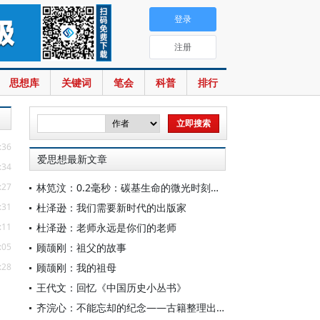
登录
注册
思想库
关键词
笔会
科普
排行
:36
爱思想最新文章
:34
:27
林笕汶：0.2毫秒：碳基生命的微光时刻——读邵春堡《未来人类：科技拓展无限可能》
:31
杜泽逊：我们需要新时代的出版家
:11
杜泽逊：老师永远是你们的老师
:05
顾颉刚：祖父的故事
:28
顾颉刚：我的祖母
王代文：回忆《中国历史小丛书》
齐浣心：不能忘却的纪念——古籍整理出版规划小组成立六十载记