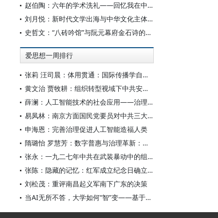
赵伯陶：六年的学术洗礼——回忆我在中华书局的日子
刘月悦：新时代文学出海与中华文化主体性建构
史哲文：“八砖吟馆”与阮元幕府金石诗的学人品格、诗学祈向
爱思想一周排行
张莉 汪司晨：体用贯通：国际传播学自主知识体系的建构逻辑与学科交叉进路
黄文治 贾牧耕：组织转型视域下中共安徽省临时委员会的“两建两废”（1927—1931）
薛澜：人工智能技术的社会应用——治理挑战
易凤林：南京方面国民党要员对中共三大起义的反应
申海恩：完善治理促进人工智能造福人类
隋璐怡 罗慧芳：数字普惠与治理革新：中国人工智能赋能全球南方发展
张永：一九二七年中共在武装暴动中的组织转型
张陈：隐藏的记忆：红军成立纪念日确立前中共对南昌起义的纪念
刘松茂：重评南昌起义军南下广东的决策
当AI无所不答，大学如何“智”变——基于全国400余所高校本科生AI使用情况的调查与思考