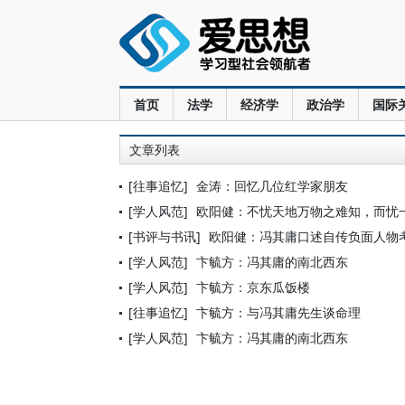
首页
法学
经济学
政治学
国际
文章列表
[往事追忆]
金涛：回忆几位红学家朋友
[学人风范]
欧阳健：不忧天地万物之难知，而忧
[书评与书讯]
欧阳健：冯其庸口述自传负面人物
[学人风范]
卞毓方：冯其庸的南北西东
[学人风范]
卞毓方：京东瓜饭楼
[往事追忆]
卞毓方：与冯其庸先生谈命理
[学人风范]
卞毓方：冯其庸的南北西东