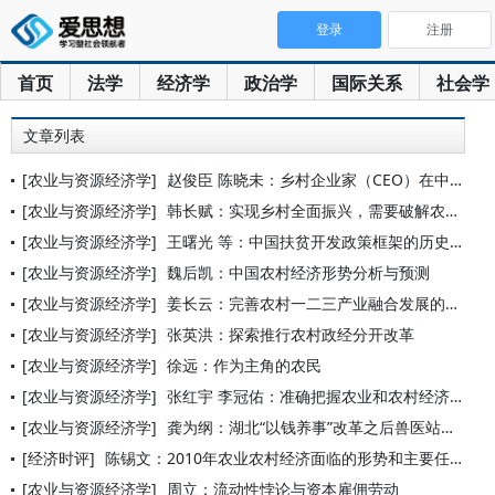
登录
注册
首页
法学
经济学
政治学
国际关系
社会学
文章列表
[农业与资源经济学]
赵俊臣 陈晓未：乡村企业家（CEO）在中国农村经济发展中的核
[农业与资源经济学]
韩长赋：实现乡村全面振兴，需要破解农村金融、人才、土地三大瓶
[农业与资源经济学]
王曙光 等：中国扶贫开发政策框架的历史演进与制度创新（194
[农业与资源经济学]
魏后凯：中国农村经济形势分析与预测
[农业与资源经济学]
姜长云：完善农村一二三产业融合发展的利益联结机制要拓宽视野
[农业与资源经济学]
张英洪：探索推行农村政经分开改革
[农业与资源经济学]
徐远：作为主角的农民
[农业与资源经济学]
张红宇 李冠佑：准确把握农业和农村经济运行新动向
[农业与资源经济学]
龚为纲：湖北“以钱养事”改革之后兽医站运作的新问题
[经济时评]
陈锡文：2010年农业农村经济面临的形势和主要任务
[农业与资源经济学]
周立：流动性悖论与资本雇佣劳动