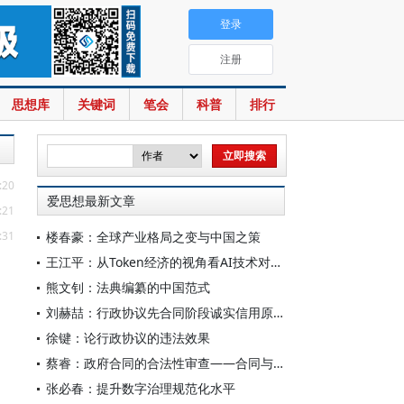
登录
注册
思想库
关键词
笔会
科普
排行
:20
爱思想最新文章
:21
:31
楼春豪：全球产业格局之变与中国之策
王江平：从Token经济的视角看AI技术对宏观经济的影响
熊文钊：法典编纂的中国范式
刘赫喆：行政协议先合同阶段诚实信用原则的适用
徐键：论行政协议的违法效果
蔡睿：政府合同的合法性审查——合同与行政行为区分审查模式的提出
张必春：提升数字治理规范化水平