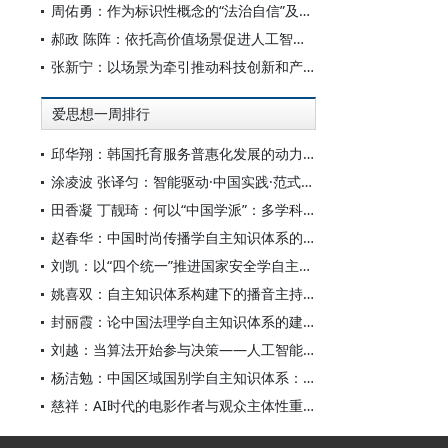
周佑勇：作为标识性概念的“法治自信”及其时代意蕴
郝政 陈阵：依托高价值场景促进人工智能高质量数据集建设
张新宁：以场景为牵引推动科技创新和产业创新深度融合
爱思想一周排行
邱华翔：韩国托育服务普惠化发展的动力机制、制度路径与政策效应
涂凌波 张译匀：智能驱动·中国实践·范式创新：“构建中国新闻传播学自主知识体系”专题研讨会综述
田香凝 丁靓琦：何以“中国学派”：多学科视野下中国特色新闻传播学建设的研究
赵春华：中国时尚传播学自主知识体系的内在逻辑与实践路径
刘凯：以“四个统一”推进国家安全学自主知识体系构建
姚喜双：自主知识体系构建下的播音主持高等专业教育研究
封丽霞：论中国法理学自主知识体系的建构
刘越：当算法开始参与决策——人工智能重塑全球治理的底层逻辑
杨洁勉：中国区域国别学自主知识体系：本原、借鉴和建构
慈祥：AI时代的电影作者与观众主体性重构