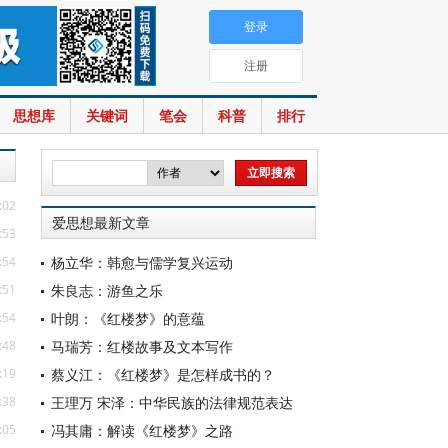
登录
注册
思想库
关键词
笔会
科普
排行
:02
爱思想最新文章
:53
:54
杨立华：韩愈与儒学复兴运动
:51
朱良志：游鱼之乐
:54
叶朗：《红楼梦》的意蕴
:48
马瑞芳：红楼故事及文本写作
:19
蔡义江：《红楼梦》是怎样成书的？
:38
王理万 宋泽：中华民族的法律规范表达
:05
冯其庸：解读《红楼梦》之路