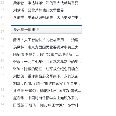
:25
柴麒敏：碳达峰碳中和的重大成就与重要任务
:07
刘梦溪：曹雪芹和他的文学世界
:45
李伯重：重新认识明清史：大历史观与中国史学创新
:08
爱思想一周排行
:27
:53
薛澜：人工智能技术的社会应用——治理挑战
:28
易凤林：南京方面国民党要员对中共三大起义的反应
:39
隋璐怡 罗慧芳：数字普惠与治理革新：中国人工智能赋能全球南方发展
:39
张永：一九二七年中共在武装暴动中的组织转型
:52
张陈：隐藏的记忆：红军成立纪念日确立前中共对南昌起义的纪念
:37
刘松茂：重评南昌起义军南下广东的决策
:55
刘凯：以“四个统一”推进国家安全学自主知识体系构建
:18
涂凌波 张译匀：智能驱动·中国实践·范式创新：“构建中国新闻传播学自主知识体系”专题研讨会综述
:27
赵春华：中国时尚传播学自主知识体系的内在逻辑与实践路径
:14
田香凝 丁靓琦：何以“中国学派”：多学科视野下中国特色新闻传播学建设的研究
:31