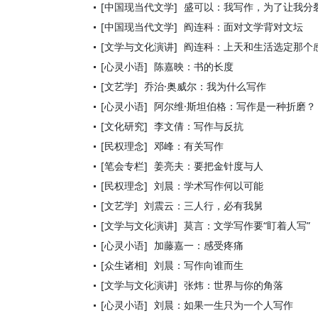
[中国现当代文学]
盛可以：我写作，为了让我分
[中国现当代文学]
阎连科：面对文学背对文坛
[文学与文化演讲]
阎连科：上天和生活选定那个
[心灵小语]
陈嘉映：书的长度
[文艺学]
乔治·奥威尔：我为什么写作
[心灵小语]
阿尔维·斯坦伯格：写作是一种折磨？
[文化研究]
李文倩：写作与反抗
[民权理念]
邓峰：有关写作
[笔会专栏]
姜亮夫：要把金针度与人
[民权理念]
刘晨：学术写作何以可能
[文艺学]
刘震云：三人行，必有我舅
[文学与文化演讲]
莫言：文学写作要“盯着人写”
[心灵小语]
加藤嘉一：感受疼痛
[众生诸相]
刘晨：写作向谁而生
[文学与文化演讲]
张炜：世界与你的角落
[心灵小语]
刘晨：如果一生只为一个人写作