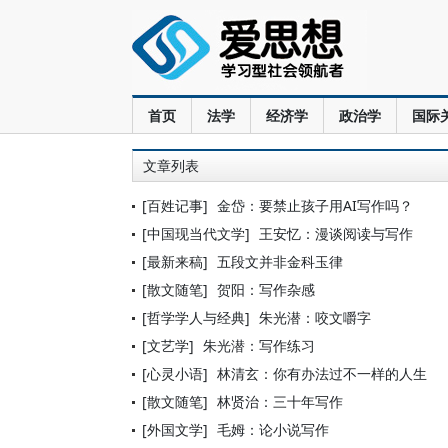
首页
法学
经济学
政治学
国际
文章列表
[百姓记事]
金岱：要禁止孩子用AI写作吗？
[中国现当代文学]
王安忆：漫谈阅读与写作
[最新来稿]
五段文并非金科玉律
[散文随笔]
贺阳：写作杂感
[哲学学人与经典]
朱光潜：咬文嚼字
[文艺学]
朱光潜：写作练习
[心灵小语]
林清玄：你有办法过不一样的人生
[散文随笔]
林贤治：三十年写作
[外国文学]
毛姆：论小说写作