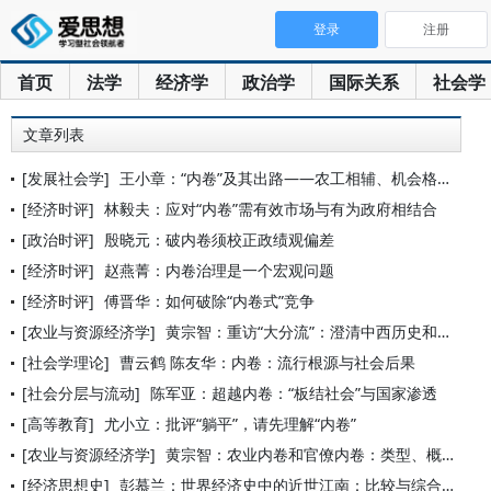
登录
注册
首页
法学
经济学
政治学
国际关系
社会学
文章列表
[发展社会学]
王小章：“内卷”及其出路——农工相辅、机会格局与发展
[经济时评]
林毅夫：应对“内卷”需有效市场与有为政府相结合
[政治时评]
殷晓元：破内卷须校正政绩观偏差
[经济时评]
赵燕菁：内卷治理是一个宏观问题
[经济时评]
傅晋华：如何破除“内卷式”竞争
[农业与资源经济学]
黄宗智：重访“大分流”：澄清中西历史和现实中两大不同农业演变
[社会学理论]
曹云鹤 陈友华：内卷：流行根源与社会后果
[社会分层与流动]
陈军亚：超越内卷：“板结社会”与国家渗透
[高等教育]
尤小立：批评“躺平”，请先理解“内卷”
[农业与资源经济学]
黄宗智：农业内卷和官僚内卷：类型、概念、经验概括、运作机制
[经济思想史]
彭慕兰：世界经济史中的近世江南：比较与综合观察