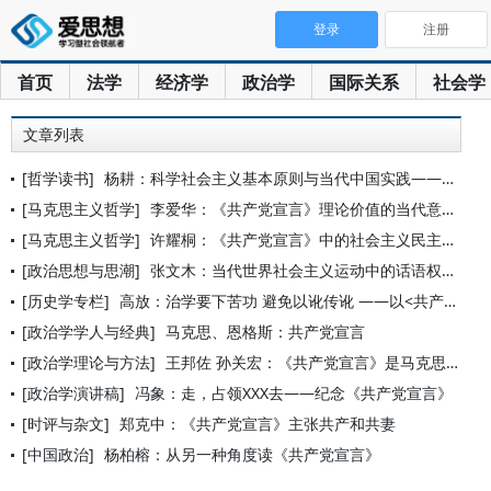
登录
注册
首页
法学
经济学
政治学
国际关系
社会学
文章列表
[哲学读书]
杨耕：科学社会主义基本原则与当代中国实践——重读《共产党宣言
[马克思主义哲学]
李爱华：《共产党宣言》理论价值的当代意义
[马克思主义哲学]
许耀桐：《共产党宣言》中的社会主义民主理论
[政治思想与思潮]
张文木：当代世界社会主义运动中的话语权和组织权——重读《共产
[历史学专栏]
高放：治学要下苦功 避免以讹传讹 ——以<共产党宣言>首句译
[政治学学人与经典]
马克思、恩格斯：共产党宣言
[政治学理论与方法]
王邦佐 孙关宏：《共产党宣言》是马克思主义政治学大纲
[政治学演讲稿]
冯象：走，占领XXX去——纪念《共产党宣言》
[时评与杂文]
郑克中：《共产党宣言》主张共产和共妻
[中国政治]
杨柏榕：从另一种角度读《共产党宣言》