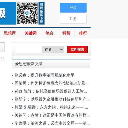
登录
注册
思想库
关键词
笔会
科普
排行
:36
爱思想最新文章
张必春：提升数字治理规范化水平
周佑勇：作为标识性概念的“法治自信”及其时代意蕴
郝政 陈阵：依托高价值场景促进人工智能高质量数据集建设
张新宁：以场景为牵引推动科技创新和产业创新深度融合
韩梁 朱瑞卿：东方之约，相约未来—— 中国元首外交的世界情怀与大国气派
关铭闻：点赞！这正是中国体育该有的样子
毕鲁瑶：治河之道，必当审其全局——清代靳辅的治水理念与实践