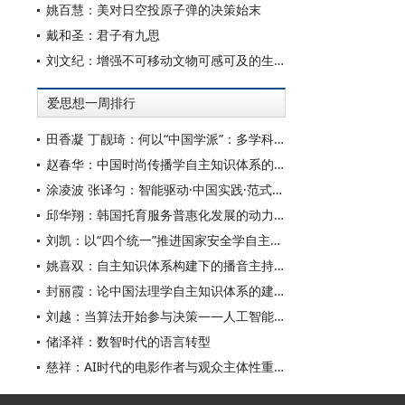
姚百慧：美对日空投原子弹的决策始末
戴和圣：君子有九思
刘文纪：增强不可移动文物可感可及的生命力
爱思想一周排行
田香凝 丁靓琦：何以“中国学派”：多学科视野下中国特色新闻传播学建设的研究
赵春华：中国时尚传播学自主知识体系的内在逻辑与实践路径
涂凌波 张译匀：智能驱动·中国实践·范式创新：“构建中国新闻传播学自主知识体系”专题研讨会综述
邱华翔：韩国托育服务普惠化发展的动力机制、制度路径与政策效应
刘凯：以“四个统一”推进国家安全学自主知识体系构建
姚喜双：自主知识体系构建下的播音主持高等专业教育研究
封丽霞：论中国法理学自主知识体系的建构
刘越：当算法开始参与决策——人工智能重塑全球治理的底层逻辑
储泽祥：数智时代的语言转型
慈祥：AI时代的电影作者与观众主体性重构