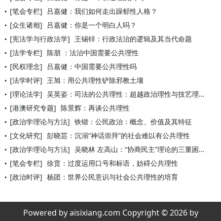
[笔会专栏]
吕嘉健：我们如何走出躁郁性人格？
[众生诸相]
吕嘉健：你是一个明白人吗？
[宪法学与行政法学]
王锡锌：行政法治的逻辑及其当代命题
[法学专栏]
陈朋 ：法治中国需要公共理性
[民权理念]
吕嘉健：中国需要公共理性吗
[法学时评]
王旭：用公共理性铲除邪教土壤
[理论法学]
吴英姿：司法的公共理性：超越政治理性与技艺理性
[港澳研究专题]
陈景辉：再谈公共理性
[政治学理论与方法]
铁锴：公民政治：概念、价值及其特征
[文化研究]
彭晓芸：沉溺“神话崇拜”的社会难以有公共理性
[政治学理论与方法]
吴晓林 左高山：“协商民主”理论的三重困境——基于政治伦理的
[笔会专栏]
徐贲：过度运用口号和标语，妨碍公共理性
[政治时评]
杨团：世界公民意识与社会公共理性的培育
Powered by aisixiang.com Copyright © 2026 by