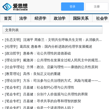
登录
注册
首页
法学
经济学
政治学
国际关系
社会学
文章列表
[生态文明]
沈湘平 周春兰：文明共生呼唤共生文明：从消极共生到积极共生
[伦理学]
葛四友 惠春寿：国内分析进路的伦理学发展概述
[政治哲学]
惠春寿：论公共理性的道德基础
[理论法学]
戴激涛：公共理性在发展全过程人民民主中的规范价值及其法治建构
[社会学理论]
方博：政治、启蒙与理性——康德的公共性原则
[教育理论]
高伟：良知正义论的重建
[理论法学]
方乐：司法参与公共治理的方式、风险与规避——以公共政策司法为
[笔会专栏]
吕嘉健：社会契约心理与公共理性
[笔会专栏]
吕嘉健：分别个人价值观与公共理性的界限
[笔会专栏]
吕嘉健：寻求共享的自尊和理智的默契
[笔会专栏]
吕嘉健：你是一个讲道理的人吗？