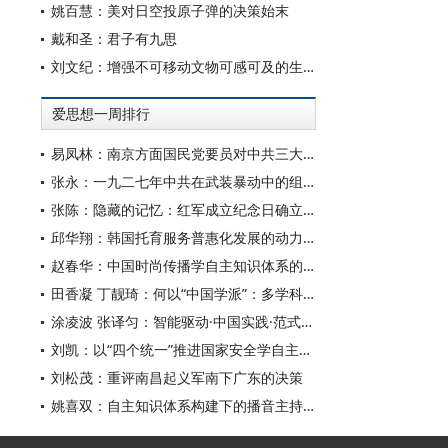
姚百慧：美对日空投原子弹的决策始末
戴和圣：君子有九思
刘文纪：增强不可移动文物可感可及的生命力
爱思想一周排行
易凤林：南京方面国民党要员对中共三大起义的反应
张永：一九二七年中共在武装暴动中的组织转型
张陈：隐藏的记忆：红军成立纪念日确立前中共对南昌起义的纪念
邱华翔：韩国托育服务普惠化发展的动力机制、制度路径与政策效应
赵春华：中国时尚传播学自主知识体系的内在逻辑与实践路径
田香凝 丁靓琦：何以“中国学派”：多学科视野下中国特色新闻传播学建设的研究
涂凌波 张译匀：智能驱动·中国实践·范式创新：“构建中国新闻传播学自主知识体系”专题研讨会综述
刘凯：以“四个统一”推进国家安全学自主知识体系构建
刘松茂：重评南昌起义军南下广东的决策
姚喜双：自主知识体系构建下的播音主持高等专业教育研究