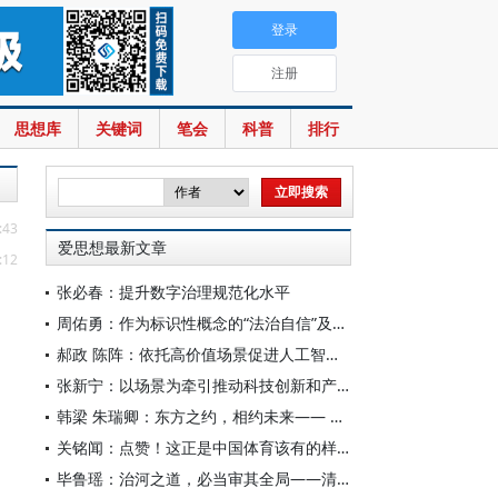
登录
注册
思想库
关键词
笔会
科普
排行
:43
爱思想最新文章
:12
张必春：提升数字治理规范化水平
周佑勇：作为标识性概念的“法治自信”及其时代意蕴
郝政 陈阵：依托高价值场景促进人工智能高质量数据集建设
张新宁：以场景为牵引推动科技创新和产业创新深度融合
韩梁 朱瑞卿：东方之约，相约未来—— 中国元首外交的世界情怀与大国气派
关铭闻：点赞！这正是中国体育该有的样子
毕鲁瑶：治河之道，必当审其全局——清代靳辅的治水理念与实践