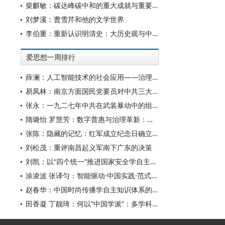
柴麒敏：碳达峰碳中和的重大成就与重要任务
刘梦溪：曹雪芹和他的文学世界
李伯重：重新认识明清史：大历史观与中国史学创新
爱思想一周排行
薛澜：人工智能技术的社会应用——治理挑战
易凤林：南京方面国民党要员对中共三大起义的反应
张永：一九二七年中共在武装暴动中的组织转型
隋璐怡 罗慧芳：数字普惠与治理革新：中国人工智能赋能全球南方发展
张陈：隐藏的记忆：红军成立纪念日确立前中共对南昌起义的纪念
刘松茂：重评南昌起义军南下广东的决策
刘凯：以“四个统一”推进国家安全学自主知识体系构建
涂凌波 张译匀：智能驱动·中国实践·范式创新：“构建中国新闻传播学自主知识体系”专题研讨会综述
赵春华：中国时尚传播学自主知识体系的内在逻辑与实践路径
田香凝 丁靓琦：何以“中国学派”：多学科视野下中国特色新闻传播学建设的研究