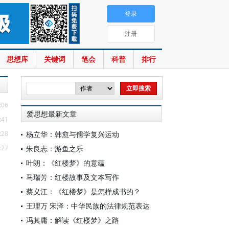
登录
注册
思想库
关键词
笔会
科普
排行
:06
爱思想最新文章
:41
:28
杨立华：韩愈与儒学复兴运动
:27
朱良志：游鱼之乐
叶朗：《红楼梦》的意蕴
马瑞芳：红楼故事及文本写作
蔡义江：《红楼梦》是怎样成书的？
王理万 宋泽：中华民族的法律规范表达
冯其庸：解读《红楼梦》之路