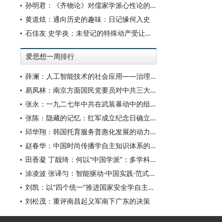
孙明君：《齐物论》对儒家学派心性论的回应
黄道炫：通向历史的趣味：日记缘何入史
石佳友 史学炎：未登记的特殊动产受让人排除强制执行问题研究
爱思想一周排行
薛澜：人工智能技术的社会应用——治理挑战
易凤林：南京方面国民党要员对中共三大起义的反应
张永：一九二七年中共在武装暴动中的组织转型
张陈：隐藏的记忆：红军成立纪念日确立前中共对南昌起义的纪念
邱华翔：韩国托育服务普惠化发展的动力机制、制度路径与政策效应
赵春华：中国时尚传播学自主知识体系的内在逻辑与实践路径
田香凝 丁靓琦：何以“中国学派”：多学科视野下中国特色新闻传播学建设的研究
涂凌波 张译匀：智能驱动·中国实践·范式创新：“构建中国新闻传播学自主知识体系”专题研讨会综述
刘凯：以“四个统一”推进国家安全学自主知识体系构建
刘松茂：重评南昌起义军南下广东的决策