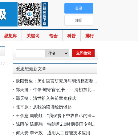
登录
注册
思想库
关键词
笔会
科普
排行
:17
爱思想最新文章
欧阳哲生：历史语言研究所与明清档案整理工作（1928-1949年）
郑天挺：牛录·城守官·姓长——清初东北的地方行政机构
郑天挺：清世祖入关前章奏程式
陈平原：从我的读博经历谈起
王余意 周晓虹：“我伲贫下中农自己的医生”——赤脚医生的视觉表征与形象建构（1965—1978）
陈雨侬 陈鹏玮：特朗普2.0时期美国专利制度的“武器化”演进与中国应对
何大安 李怀政：通用人工智能技术应用下的数字调节机制