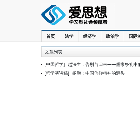
首页
法学
经济学
政治学
国际
文章列表
[中国哲学]
赵法生：告别与归来——儒家祭礼中
[哲学演讲稿]
杨鹏：中国信仰精神的源头