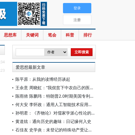
登录
注册
思想库
关键词
笔会
科普
排行
:34
爱思想最新文章
:23
陈平原：从我的读博经历谈起
王余意 周晓虹：“我伲贫下中农自己的医生”——赤脚医生的视觉表征与形象建构（1965—1978）
陈雨侬 陈鹏玮：特朗普2.0时期美国专利制度的“武器化”演进与中国应对
何大安 李怀政：通用人工智能技术应用下的数字调节机制
孙明君：《齐物论》对儒家学派心性论的回应
黄道炫：通向历史的趣味：日记缘何入史
石佳友 史学炎：未登记的特殊动产受让人排除强制执行问题研究