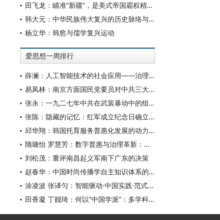
田飞龙：瞄准“新疆”，是美式帝国霸权精心酝酿的专项行动
韩大元：中华民族伟大复兴的历史脉络与宪法内涵
杨立华：韩愈与儒学复兴运动
爱思想一周排行
薛澜：人工智能技术的社会应用——治理挑战
易凤林：南京方面国民党要员对中共三大起义的反应
张永：一九二七年中共在武装暴动中的组织转型
张陈：隐藏的记忆：红军成立纪念日确立前中共对南昌起义的纪念
邱华翔：韩国托育服务普惠化发展的动力机制、制度路径与政策效应
隋璐怡 罗慧芳：数字普惠与治理革新：中国人工智能赋能全球南方发展
刘松茂：重评南昌起义军南下广东的决策
赵春华：中国时尚传播学自主知识体系的内在逻辑与实践路径
涂凌波 张译匀：智能驱动·中国实践·范式创新：“构建中国新闻传播学自主知识体系”专题研讨会综述
田香凝 丁靓琦：何以“中国学派”：多学科视野下中国特色新闻传播学建设的研究