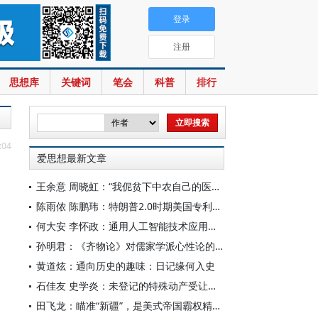
登录
注册
思想库
关键词
笔会
科普
排行
:04
爱思想最新文章
王余意 周晓虹：“我伲贫下中农自己的医生”——赤脚医生的视觉表征与形象建构（1965—1978）
陈雨侬 陈鹏玮：特朗普2.0时期美国专利制度的“武器化”演进与中国应对
何大安 李怀政：通用人工智能技术应用下的数字调节机制
孙明君：《齐物论》对儒家学派心性论的回应
黄道炫：通向历史的趣味：日记缘何入史
石佳友 史学炎：未登记的特殊动产受让人排除强制执行问题研究
田飞龙：瞄准“新疆”，是美式帝国霸权精心酝酿的专项行动