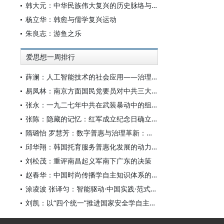
韩大元：中华民族伟大复兴的历史脉络与宪法内涵
杨立华：韩愈与儒学复兴运动
朱良志：游鱼之乐
爱思想一周排行
薛澜：人工智能技术的社会应用——治理挑战
易凤林：南京方面国民党要员对中共三大起义的反应
张永：一九二七年中共在武装暴动中的组织转型
张陈：隐藏的记忆：红军成立纪念日确立前中共对南昌起义的纪念
隋璐怡 罗慧芳：数字普惠与治理革新：中国人工智能赋能全球南方发展
邱华翔：韩国托育服务普惠化发展的动力机制、制度路径与政策效应
刘松茂：重评南昌起义军南下广东的决策
赵春华：中国时尚传播学自主知识体系的内在逻辑与实践路径
涂凌波 张译匀：智能驱动·中国实践·范式创新：“构建中国新闻传播学自主知识体系”专题研讨会综述
刘凯：以“四个统一”推进国家安全学自主知识体系构建