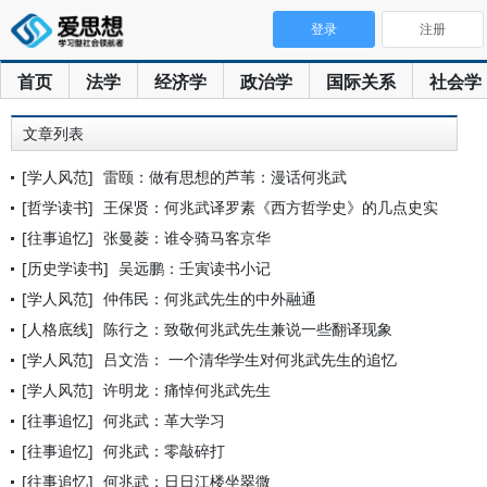
登录
注册
首页
法学
经济学
政治学
国际关系
社会学
文章列表
[学人风范]
雷颐：做有思想的芦苇：漫话何兆武
[哲学读书]
王保贤：何兆武译罗素《西方哲学史》的几点史实
[往事追忆]
张曼菱：谁令骑马客京华
[历史学读书]
吴远鹏：壬寅读书小记
[学人风范]
仲伟民：何兆武先生的中外融通
[人格底线]
陈行之：致敬何兆武先生兼说一些翻译现象
[学人风范]
吕文浩： 一个清华学生对何兆武先生的追忆
[学人风范]
许明龙：痛悼何兆武先生
[往事追忆]
何兆武：革大学习
[往事追忆]
何兆武：零敲碎打
[往事追忆]
何兆武：日日江楼坐翠微