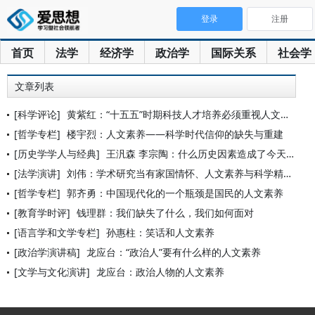
登录
注册
首页
法学
经济学
政治学
国际关系
社会学
文章列表
[科学评论]
黄紫红：“十五五”时期科技人才培养必须重视人文素养提升
[哲学专栏]
楼宇烈：人文素养——科学时代信仰的缺失与重建
[历史学学人与经典]
王汎森 李宗陶：什么历史因素造成了今天的我们？
[法学演讲]
刘伟：学术研究当有家国情怀、人文素养与科学精神
[哲学专栏]
郭齐勇：中国现代化的一个瓶颈是国民的人文素养
[教育学时评]
钱理群：我们缺失了什么，我们如何面对
[语言学和文学专栏]
孙惠柱：笑话和人文素养
[政治学演讲稿]
龙应台：“政治人”要有什么样的人文素养
[文学与文化演讲]
龙应台：政治人物的人文素养