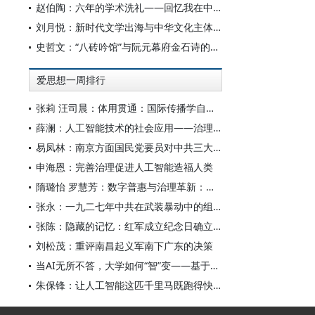
赵伯陶：六年的学术洗礼——回忆我在中华书局的日子
刘月悦：新时代文学出海与中华文化主体性建构
史哲文：“八砖吟馆”与阮元幕府金石诗的学人品格、诗学祈向
爱思想一周排行
张莉 汪司晨：体用贯通：国际传播学自主知识体系的建构逻辑与学科交叉进路
薛澜：人工智能技术的社会应用——治理挑战
易凤林：南京方面国民党要员对中共三大起义的反应
申海恩：完善治理促进人工智能造福人类
隋璐怡 罗慧芳：数字普惠与治理革新：中国人工智能赋能全球南方发展
张永：一九二七年中共在武装暴动中的组织转型
张陈：隐藏的记忆：红军成立纪念日确立前中共对南昌起义的纪念
刘松茂：重评南昌起义军南下广东的决策
当AI无所不答，大学如何“智”变——基于全国400余所高校本科生AI使用情况的调查与思考
朱保锋：让人工智能这匹千里马既跑得快又跑得稳