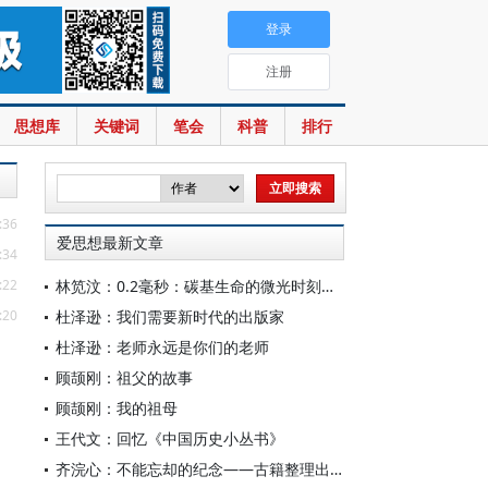
登录
注册
思想库
关键词
笔会
科普
排行
:36
爱思想最新文章
:34
:22
林笕汶：0.2毫秒：碳基生命的微光时刻——读邵春堡《未来人类：科技拓展无限可能》
:20
杜泽逊：我们需要新时代的出版家
杜泽逊：老师永远是你们的老师
顾颉刚：祖父的故事
顾颉刚：我的祖母
王代文：回忆《中国历史小丛书》
齐浣心：不能忘却的纪念——古籍整理出版规划小组成立六十载记