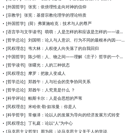
[外国哲学]
张宪：依傍理性走向对神的信仰
[宗教学]
张宪：基督宗教伦理学的理论特质
[外国哲学]
(荷）弗莱施哈克：技术与人的尊严
[语言学与文学读书]
萌萌：人是怎样的和应该是怎样的——读易卜生的《玩偶之家》
[哲学总论]
刘国明：论人与人意识、行为不同的最根本内因----揭示每个人
[民权理念]
韦大林：人权使人向失落了的自我回归
[中国哲学]
陈少明：人、物之间——理解《庄子》哲学的一个关键
[哲学读书]
张曙光：人的三种状态
[民权理念]
摩罗：把敌人变成人
[哲学总论]
郑酋午：人与社会的竞争协同关系
[哲学总论]
郑酋午：人究竟是什么 ？
[科学评论]
帕斯卡尔：人是会思想的芦苇
[民权理念]
米哈依·勒·奴埃曼：你是人
[科学哲学]
常修泽：论以人的发展为导向的经济发展方式转变
[民权理念]
丁礼庭：论以“人”为中心
[马克思主义哲学]
周为民：论马克思主义关于人的学说