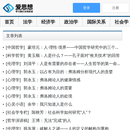
登录
注册
首页
法学
经济学
政治学
国际关系
社会学
文章列表
[中国哲学]
蒙培元：人·理性·境界——中国哲学研究中的三个问题
[科学哲学]
黄玉顺：人是什么？——孔子面对“攸关技术”的回答
[伦理学]
刘清平：人是有需要的存在者——人生哲学的第一命题
[心理学]
郭永玉：以占有为目的：弗洛姆分析现代人的贪婪
[心理学]
郭永玉：弗洛姆论人的健康情感
[心理学]
郭永玉：弗洛姆论人的需要
[心理学]
郭永玉：弗洛姆论人的处境
[心灵小语]
余华：我只知道人是什么
[社会学专栏]
陈映芳：社会科学如何研究“人”？
[哲学演讲稿]
王博：无法“完成”的人
[伦理学]
韩东屏：破解人之谜——人的定义的解构与重构