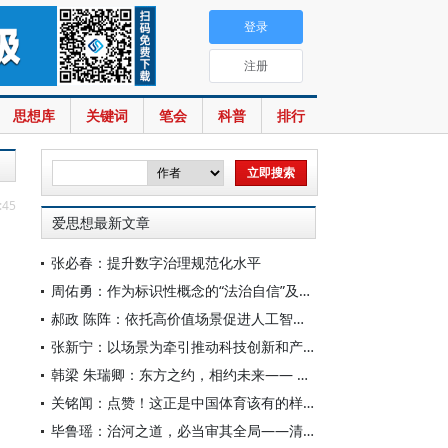
登录
注册
思想库
关键词
笔会
科普
排行
:45
爱思想最新文章
张必春：提升数字治理规范化水平
周佑勇：作为标识性概念的“法治自信”及其时代意蕴
郝政 陈阵：依托高价值场景促进人工智能高质量数据集建设
张新宁：以场景为牵引推动科技创新和产业创新深度融合
韩梁 朱瑞卿：东方之约，相约未来—— 中国元首外交的世界情怀与大国气派
关铭闻：点赞！这正是中国体育该有的样子
毕鲁瑶：治河之道，必当审其全局——清代靳辅的治水理念与实践