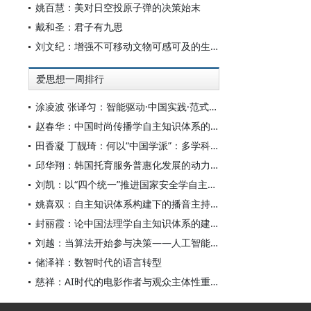
姚百慧：美对日空投原子弹的决策始末
戴和圣：君子有九思
刘文纪：增强不可移动文物可感可及的生命力
爱思想一周排行
涂凌波 张译匀：智能驱动·中国实践·范式创新：“构建中国新闻传播学自主知识体系”专题研讨会综述
赵春华：中国时尚传播学自主知识体系的内在逻辑与实践路径
田香凝 丁靓琦：何以“中国学派”：多学科视野下中国特色新闻传播学建设的研究
邱华翔：韩国托育服务普惠化发展的动力机制、制度路径与政策效应
刘凯：以“四个统一”推进国家安全学自主知识体系构建
姚喜双：自主知识体系构建下的播音主持高等专业教育研究
封丽霞：论中国法理学自主知识体系的建构
刘越：当算法开始参与决策——人工智能重塑全球治理的底层逻辑
储泽祥：数智时代的语言转型
慈祥：AI时代的电影作者与观众主体性重构