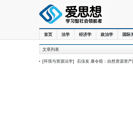
首页
法学
经济学
政治学
国际
文章列表
[环境与资源法学]
石佳友 康令煊：自然资源资