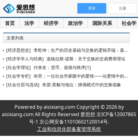
登录
注册
首页
法学
经济学
政治学
国际关系
社会学
文章列表
[经济思想史]
李乾坤：生产的历史基础与交换的逻辑开端：基于马克思价值形式理
[经济学学人与经典]
道格拉斯·诺斯：关于交换的交易费用理论
[社会学理论]
付来友：货币、道德与秩序[1]
[社会学专栏]
布劳：一位社会学家眼中的爱情——论爱情中的交换与权力
[社会分层与流动]
朱荟:美貌与地位：择偶模式中的交换假象
Powered by aisixiang.com Copyright © 2026 by
aisixiang.com All Rights Reserved 爱思想 京ICP备12007865
号-1 京公网安备11010602120014号.
工业和信息化部备案管理系统