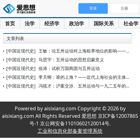
登录
注册
首页
法学
经济学
政治学
国际关系
社会学
文章列表
[中国近现代史]
王敏：论五卅运动对上海租界地位的影响——以英国的态度与立场为
[中国近现代史]
马思宇：五卅运动的思想启蒙意义
[中国近现代史]
徐涛：试析万国商团与五卅运动
[中国近现代史]
李天纲：谁的上海？——近代上海社会的主体性问题
[中国近现代史]
冯筱才：沪案交涉、五卅运动与一九二五年的执政府
Powered by aisixiang.com Copyright © 2026 by
aisixiang.com All Rights Reserved 爱思想 京ICP备12007865
号-1 京公网安备11010602120014号.
工业和信息化部备案管理系统