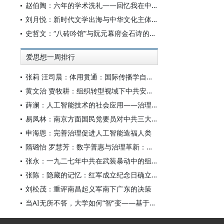
赵伯陶：六年的学术洗礼——回忆我在中华书局的日子
刘月悦：新时代文学出海与中华文化主体性建构
史哲文：“八砖吟馆”与阮元幕府金石诗的学人品格、诗学祈向
爱思想一周排行
张莉 汪司晨：体用贯通：国际传播学自主知识体系的建构逻辑与学科交叉进路
黄文治 贾牧耕：组织转型视域下中共安徽省临时委员会的“两建两废”（1927—1931）
薛澜：人工智能技术的社会应用——治理挑战
易凤林：南京方面国民党要员对中共三大起义的反应
申海恩：完善治理促进人工智能造福人类
隋璐怡 罗慧芳：数字普惠与治理革新：中国人工智能赋能全球南方发展
张永：一九二七年中共在武装暴动中的组织转型
张陈：隐藏的记忆：红军成立纪念日确立前中共对南昌起义的纪念
刘松茂：重评南昌起义军南下广东的决策
当AI无所不答，大学如何“智”变——基于全国400余所高校本科生AI使用情况的调查与思考