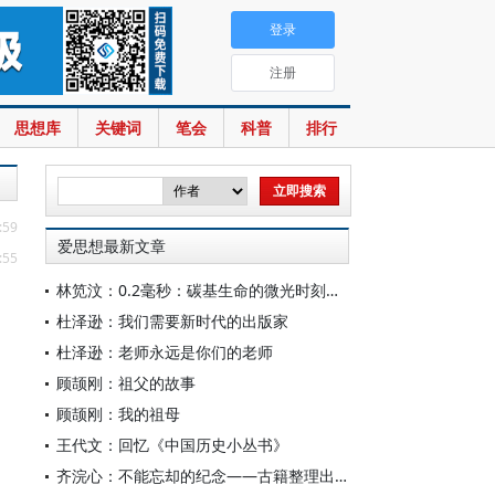
登录
注册
思想库
关键词
笔会
科普
排行
:59
爱思想最新文章
:55
林笕汶：0.2毫秒：碳基生命的微光时刻——读邵春堡《未来人类：科技拓展无限可能》
杜泽逊：我们需要新时代的出版家
杜泽逊：老师永远是你们的老师
顾颉刚：祖父的故事
顾颉刚：我的祖母
王代文：回忆《中国历史小丛书》
齐浣心：不能忘却的纪念——古籍整理出版规划小组成立六十载记