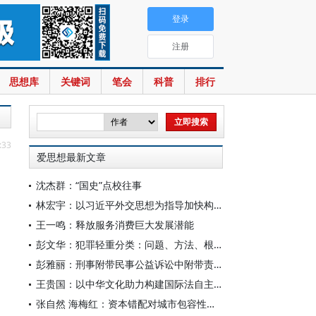
登录
注册
思想库
关键词
笔会
科普
排行
:33
爱思想最新文章
沈杰群：“国史”点校往事
林宏宇：以习近平外交思想为指导加快构建中国国际关系学自主知识体系
王一鸣：释放服务消费巨大发展潜能
彭文华：犯罪轻重分类：问题、方法、根据与刑法优化
彭雅丽：刑事附带民事公益诉讼中附带责任的判定
王贵国：以中华文化助力构建国际法自主知识体系
张自然 海梅红：资本错配对城市包容性绿色增长的影响研究