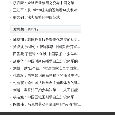
楼春豪：全球产业格局之变与中国之策
王江平：从Token经济的视角看AI技术对宏观经济的影响
熊文钊：法典编纂的中国范式
爱思想一周排行
邱华翔：韩国托育服务普惠化发展的动力机制、制度路径与政策效应
涂凌波 张译匀：智能驱动·中国实践·范式创新：“构建中国新闻传播学自主知识体系”专题研讨会综述
田香凝 丁靓琦：何以“中国学派”：多学科视野下中国特色新闻传播学建设的研究
赵春华：中国时尚传播学自主知识体系的内在逻辑与实践路径
刘凯：以“四个统一”推进国家安全学自主知识体系构建
姚喜双：自主知识体系构建下的播音主持高等专业教育研究
封丽霞：论中国法理学自主知识体系的建构
刘越：当算法开始参与决策——人工智能重塑全球治理的底层逻辑
杨洁勉：中国区域国别学自主知识体系：本原、借鉴和建构
阎孟伟：马克思劳动价值论中的“劳动”和“价值”概念