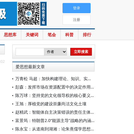
登录
注册
思想库
关键词
笔会
科普
排行
:02
爱思想最新文章
万青松 马超：加快构建理论、知识、实践一体发展的区域国别自主知识体系
彭森：发挥市场在资源配置中的决定作用是中国改革的最基本经验
陈万球：坚持党的文化领导权的核心要义、历史必然性和科学方法
王旭：厚植党的建设崇廉尚洁文化土壤
赵精武：智能体自主决策错误的责任主体与边界
富景筠：特朗普2.0“能源主导”战略的内涵、举措与影响
陈永宝：从道南到湖湘：论朱熹儒学思想的演变