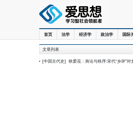
首页
法学
经济学
政治学
国际
文章列表
[中国古代史]
铁爱花：舆论与秩序:宋代“乡评”