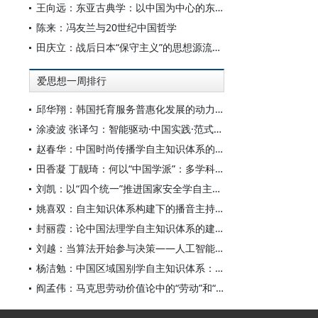
王向远：东亚古典学：以中国为中心的东亚学术文化共同体之建构
陈来：冯友兰与20世纪中国哲学
田庆立：战后日本“保守主义”的思想源流及核心价值探析
爱思想一周排行
邱华翔：韩国托育服务普惠化发展的动力机制、制度路径与政策效应
涂凌波 张译匀：智能驱动·中国实践·范式创新：“构建中国新闻传播学自主知识体系”专题研讨会综述
赵春华：中国时尚传播学自主知识体系的内在逻辑与实践路径
田香凝 丁靓琦：何以“中国学派”：多学科视野下中国特色新闻传播学建设的研究
刘凯：以“四个统一”推进国家安全学自主知识体系构建
姚喜双：自主知识体系构建下的播音主持高等专业教育研究
封丽霞：论中国法理学自主知识体系的建构
刘越：当算法开始参与决策——人工智能重塑全球治理的底层逻辑
杨洁勉：中国区域国别学自主知识体系：本原、借鉴和建构
阎孟伟：马克思劳动价值论中的“劳动”和“价值”概念