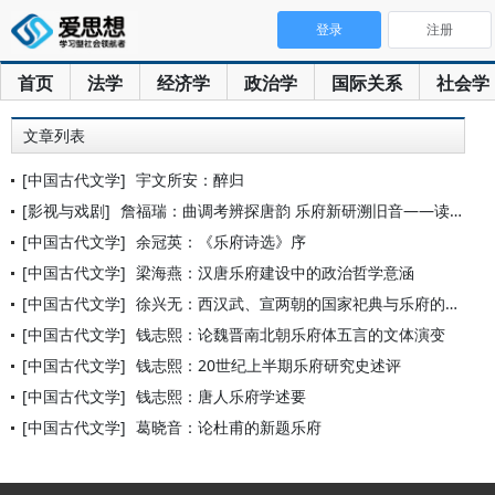
登录
注册
首页
法学
经济学
政治学
国际关系
社会学
文章列表
[中国古代文学]
宇文所安：醉归
[影视与戏剧]
詹福瑞：曲调考辨探唐韵 乐府新研溯旧音——读《唐乐府曲调音乐
[中国古代文学]
余冠英：《乐府诗选》序
[中国古代文学]
梁海燕：汉唐乐府建设中的政治哲学意涵
[中国古代文学]
徐兴无：西汉武、宣两朝的国家祀典与乐府的造作
[中国古代文学]
钱志熙：论魏晋南北朝乐府体五言的文体演变
[中国古代文学]
钱志熙：20世纪上半期乐府研究史述评
[中国古代文学]
钱志熙：唐人乐府学述要
[中国古代文学]
葛晓音：论杜甫的新题乐府