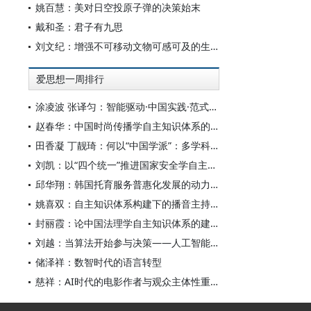
姚百慧：美对日空投原子弹的决策始末
戴和圣：君子有九思
刘文纪：增强不可移动文物可感可及的生命力
爱思想一周排行
涂凌波 张译匀：智能驱动·中国实践·范式创新：“构建中国新闻传播学自主知识体系”专题研讨会综述
赵春华：中国时尚传播学自主知识体系的内在逻辑与实践路径
田香凝 丁靓琦：何以“中国学派”：多学科视野下中国特色新闻传播学建设的研究
刘凯：以“四个统一”推进国家安全学自主知识体系构建
邱华翔：韩国托育服务普惠化发展的动力机制、制度路径与政策效应
姚喜双：自主知识体系构建下的播音主持高等专业教育研究
封丽霞：论中国法理学自主知识体系的建构
刘越：当算法开始参与决策——人工智能重塑全球治理的底层逻辑
储泽祥：数智时代的语言转型
慈祥：AI时代的电影作者与观众主体性重构