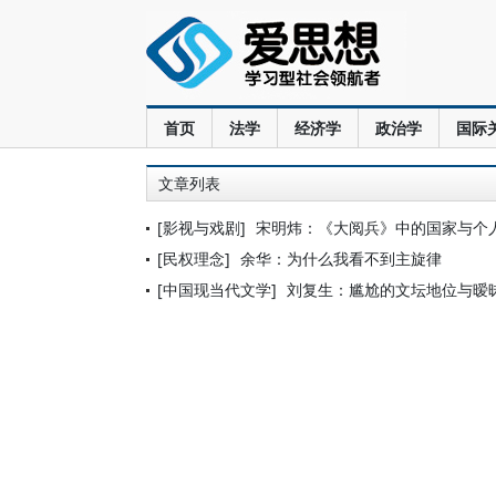
首页
法学
经济学
政治学
国际
文章列表
[影视与戏剧]
宋明炜：《大阅兵》中的国家与个
[民权理念]
余华：为什么我看不到主旋律
[中国现当代文学]
刘复生：尴尬的文坛地位与暧昧