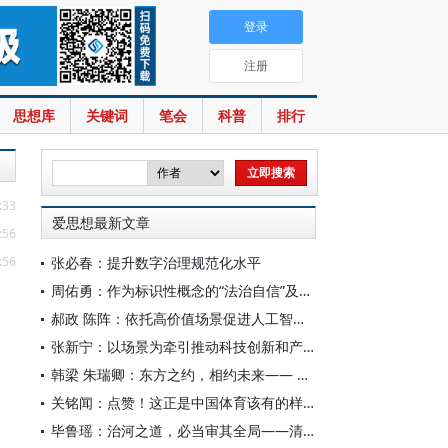
登录
注册
思想库
关键词
笔会
科普
排行
:33
爱思想最新文章
:56
:56
张必春：提升数字治理规范化水平
周佑勇：作为标识性概念的“法治自信”及其时代意蕴
郝政 陈阵：依托高价值场景促进人工智能高质量数据集建设
张新宁：以场景为牵引推动科技创新和产业创新深度融合
韩梁 朱瑞卿：东方之约，相约未来—— 中国元首外交的世界情怀与大国气派
关铭闻：点赞！这正是中国体育该有的样子
毕鲁瑶：治河之道，必当审其全局——清代靳辅的治水理念与实践