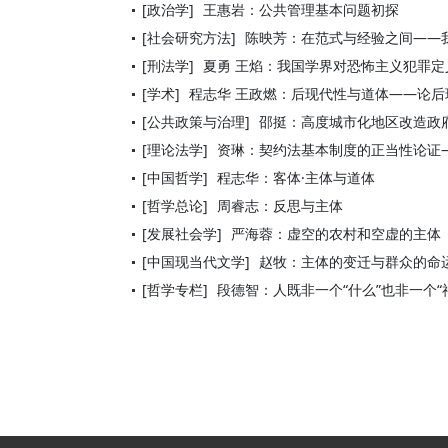
[政治学]
王惠岩：公共管理基本问题初探
[社会研究方法]
陈映芳：在范式与经验之间——
[刑法学]
夏勇 王焰：我国学界对恐怖主义犯罪定
[学术]
程志华 王政燃：后现代性与道体——论后
[公共政策与治理]
邵挺：高度城市化地区改造政
[理论法学]
资琳：契约法基本制度的正当性论证
[中国哲学]
程志华：客体·主体与道体
[哲学总论]
周睿志：反思与主体
[发展社会学]
严海蓉：虚空的农村和空虚的主体
[中国现当代文学]
赵牧：主体的变迁与群众的命
[哲学专栏]
段德智：人既非一个“什么”也非一个“