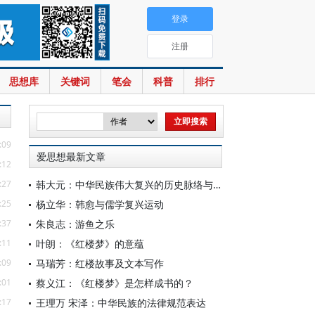
登录
注册
思想库
关键词
笔会
科普
排行
:09
爱思想最新文章
:12
:27
韩大元：中华民族伟大复兴的历史脉络与宪法内涵
:25
杨立华：韩愈与儒学复兴运动
:37
朱良志：游鱼之乐
:11
叶朗：《红楼梦》的意蕴
:09
马瑞芳：红楼故事及文本写作
:01
蔡义江：《红楼梦》是怎样成书的？
:17
王理万 宋泽：中华民族的法律规范表达