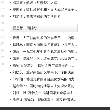
:34
冯其庸：解读《红楼梦》之路
:07
柴麒敏：碳达峰碳中和的重大成就与重要任务
:18
刘梦溪：曹雪芹和他的文学世界
:38
爱思想一周排行
:44
:04
薛澜：人工智能技术的社会应用——治理挑战
:37
易凤林：南京方面国民党要员对中共三大起义的反应
:50
张永：一九二七年中共在武装暴动中的组织转型
:27
张陈：隐藏的记忆：红军成立纪念日确立前中共对南昌起义的纪念
:30
隋璐怡 罗慧芳：数字普惠与治理革新：中国人工智能赋能全球南方发展
:21
刘松茂：重评南昌起义军南下广东的决策
邱华翔：韩国托育服务普惠化发展的动力机制、制度路径与政策效应
赵春华：中国时尚传播学自主知识体系的内在逻辑与实践路径
刘凯：以“四个统一”推进国家安全学自主知识体系构建
涂凌波 张译匀：智能驱动·中国实践·范式创新：“构建中国新闻传播学自主知识体系”专题研讨会综述