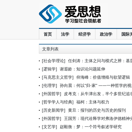
首页
法学
经济学
政治学
国际
文章列表
[社会学理论]
任剑涛：主体之问与模式之辨：基
[逻辑学]
谢遐龄：知识论问题延伸
[马克思主义哲学]
仰海峰：价值增殖与欲望逻辑
[伦理学]
孙向晨：何以“归-家” ——一种哲学的视
[外国哲学]
皮考克：从牛津出发，半个多世纪追
[哲学学人与经典]
福柯：主体与权力
[历史新闻学]
黄旦：报刊的历史与历史的报刊
[外国哲学]
王国芳：现代诠释学对弗洛伊德精神
[文艺学]
赵毅衡：梦：一个符号叙述学研究