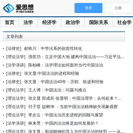
登录
注册
首页
法学
经济学
政治学
国际关系
社会学
文章列表
[法律史]
郝铁川：中华法系的创造性转化
[理论法学]
强世功：立足中国大地 建构中国法治——习近平法治思想的时代意
[法学演讲]
陈柏峰：法学理论如何面对当代中国法治
[法律史]
张文显:中国法治的进程和经验
[法律史]
张文显：中国法治40年：历程、轨迹和经验
[理论法学]
王人博：中国法治：问题与难点
[理论法学]
张文显 郑成良 徐显明：中国法理学：从何处来？到何处去？
[理论法学]
付子堂 赵树坤 ：当前中国法治精神缺失现象观察
[理论法学]
李步云：中国法治历史进程的回顾与展望
[法学演讲]
林来梵：中国的法治将是如何发展的？
[理论法学]
张文显：和谐精神的导入与中国法治的转型 ——从以法而治到良法