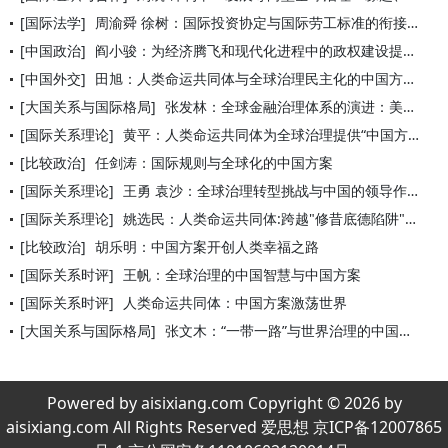
[国际法学]
周渝舜 徐树：国际投资协定与国际劳工标准的衔接机制
[中国政治]
阎小骏：为经济腾飞和现代化进程中的政权建设提供中国方案
[中国外交]
田旭：人类命运共同体与全球治理民主化的中国方案
[大国关系与国际格局]
张发林：全球金融治理体系的演进：美国霸权与中国方案
[国际关系理论]
黄平：人类命运共同体为全球治理提供“中国方案”
[比较政治]
任剑涛：国际规则与全球化的中国方案
[国际关系理论]
王勇 袁沙：全球治理转型挑战与中国的领导作用
[国际关系理论]
姚选民：人类命运共同体:跨越"修昔底德陷阱"的中国方案
[比较政治]
胡乐明：中国方案开创人类幸福之路
[国际关系时评]
王帆：全球治理的中国智慧与中国方案
[国际关系时评]
人类命运共同体：中国方案激荡世界
[大国关系与国际格局]
张文木：“一带一路”与世界治理的中国方案
Powered by aisixiang.com Copyright © 2026 by
aisixiang.com All Rights Reserved 爱思想 京ICP备12007865