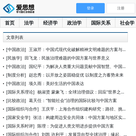
登录
注册
首页
法学
经济学
政治学
国际关系
社会学
文章列表
[中国政治]
王淑芹：中国式现代化破解精神文明难题的方案与启示
[民族学]
田飞龙：民族治理难题的中国方案与世界意义
[中国政治]
国纪平：为解决人类重大问题贡献中国智慧、中国方案、中国力量—
[制度分析]
赵忠秀：以开放之姿固稳促优 以制度之力蓄势未来
[中国政治]
项久雨：美好生活的中国表达
[国际关系理论]
杨淑贤 蒙象飞：全球治理倡议：回应“世界之问”的新方案、新答
[比较政治]
葛天任：“智能社会”治理的国际比较与中国方案
[国际组织与合作]
王庆平：上海合作组织建构研究：路径、挑战与命运共同体建设
[国家安全学]
张洁：构建周边安全共同体：中国方案与地区实践
[国际关系时评]
陈理：为促进人类文明进步提供中国方案
[国际组织与合作]
刘凯 许利平：发展导向型全球治理：缘起、内涵与中国方案