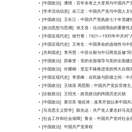
[中国政治]
潘维：百年未有之大变局与中国共产
[学术活动信息]
余三定：中国共产党与中国人文
[中国政治]
王长江：中国共产党执政七十年党建
[政治思想与思潮]
张文喜：论治国理由的重要性
[中国近现代史]
侯竹青：1921—1935年中共对
[中国近现代史]
王奇生：中国革命的连续性与中国
[共和国史]
李丹慧：中苏分裂与中日两党反修“同
[中国政治]
邵春堡：党的全面领导与党的全面建
[中国政治]
许耀桐：坚定不移推进党的伟大自我
[中国近现代史]
李里峰：在民族与阶级之间：中共
[中国政治]
王续添 周思勤：中国共产党反官僚
[比较政治]
王绍光：政党政治的跨国历史比较
[中国政治]
黄宗良 项佐涛：改革开放以来中国
[马克思主义哲学]
陈先达：共产党人要念好马克思
[社会工作和社会保障]
鲁全：中国共产党对社会保障
[中国政治]
中国共产党章程