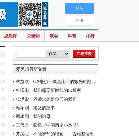
登录
注册
思想库
关键词
笔会
科普
排行
:12
爱思想最新文章
:53
:59
林笕汶：0.2毫秒：碳基生命的微光时刻——读邵春堡《未来人类：科技拓展无限可能》
:07
杜泽逊：我们需要新时代的出版家
:46
杜泽逊：老师永远是你们的老师
:07
顾颉刚：祖父的故事
:13
顾颉刚：我的祖母
:53
王代文：回忆《中国历史小丛书》
:06
齐浣心：不能忘却的纪念——古籍整理出版规划小组成立六十载记