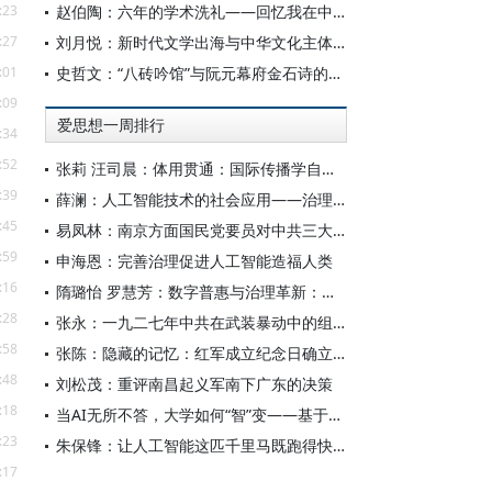
:23
赵伯陶：六年的学术洗礼——回忆我在中华书局的日子
:27
刘月悦：新时代文学出海与中华文化主体性建构
:01
史哲文：“八砖吟馆”与阮元幕府金石诗的学人品格、诗学祈向
:09
爱思想一周排行
:34
:52
张莉 汪司晨：体用贯通：国际传播学自主知识体系的建构逻辑与学科交叉进路
:39
薛澜：人工智能技术的社会应用——治理挑战
:45
易凤林：南京方面国民党要员对中共三大起义的反应
:59
申海恩：完善治理促进人工智能造福人类
:16
隋璐怡 罗慧芳：数字普惠与治理革新：中国人工智能赋能全球南方发展
:28
张永：一九二七年中共在武装暴动中的组织转型
:58
张陈：隐藏的记忆：红军成立纪念日确立前中共对南昌起义的纪念
:48
刘松茂：重评南昌起义军南下广东的决策
:18
当AI无所不答，大学如何“智”变——基于全国400余所高校本科生AI使用情况的调查与思考
:23
朱保锋：让人工智能这匹千里马既跑得快又跑得稳
:17