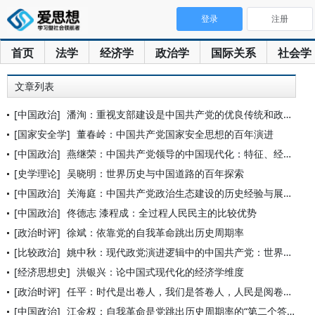
登录
注册
首页
法学
经济学
政治学
国际关系
社会学
文章列表
[中国政治]
潘洵：重视支部建设是中国共产党的优良传统和政治优势
[国家安全学]
董春岭：中国共产党国家安全思想的百年演进
[中国政治]
燕继荣：中国共产党领导的中国现代化：特征、经验和成就
[史学理论]
吴晓明：世界历史与中国道路的百年探索
[中国政治]
关海庭：中国共产党政治生态建设的历史经验与展望
[中国政治]
佟德志 漆程成：全过程人民民主的比较优势
[政治时评]
徐斌：依靠党的自我革命跳出历史周期率
[比较政治]
姚中秋：现代政党演进逻辑中的中国共产党：世界体系视角的解释
[经济思想史]
洪银兴：论中国式现代化的经济学维度
[政治时评]
任平：时代是出卷人，我们是答卷人，人民是阅卷人
[中国政治]
江金权：自我革命是党跳出历史周期率的“第二个答案”