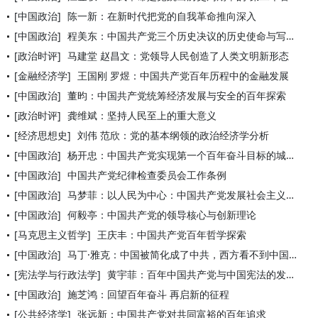
[中国政治]
陈一新：在新时代把党的自我革命推向深入
[中国政治]
程美东：中国共产党三个历史决议的历史使命与写作风格
[政治时评]
马建堂 赵昌文：党领导人民创造了人类文明新形态
[金融经济学]
王国刚 罗煜：中国共产党百年历程中的金融发展
[中国政治]
董昀：中国共产党统筹经济发展与安全的百年探索
[政治时评]
龚维斌：坚持人民至上的重大意义
[经济思想史]
刘伟 范欣：党的基本纲领的政治经济学分析
[中国政治]
杨开忠：中国共产党实现第一个百年奋斗目标的城市化道路
[中国政治]
中国共产党纪律检查委员会工作条例
[中国政治]
马梦菲：以人民为中心：中国共产党发展社会主义协商民主的逻辑基
[中国政治]
何毅亭：中国共产党的领导核心与创新理论
[马克思主义哲学]
王庆丰：中国共产党百年哲学探索
[中国政治]
马丁·雅克：中国被简化成了中共，西方看不到中国的历史与文明
[宪法学与行政法学]
黄宇菲：百年中国共产党与中国宪法的发展历程
[中国政治]
施芝鸿：回望百年奋斗 再启新的征程
[公共经济学]
张远新：中国共产党对共同富裕的百年追求