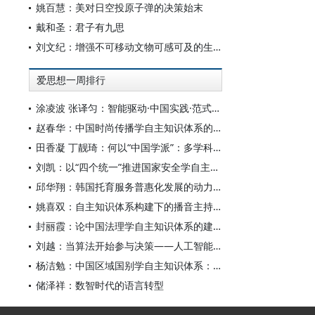
姚百慧：美对日空投原子弹的决策始末
戴和圣：君子有九思
刘文纪：增强不可移动文物可感可及的生命力
爱思想一周排行
涂凌波 张译匀：智能驱动·中国实践·范式创新：“构建中国新闻传播学自主知识体系”专题研讨会综述
赵春华：中国时尚传播学自主知识体系的内在逻辑与实践路径
田香凝 丁靓琦：何以“中国学派”：多学科视野下中国特色新闻传播学建设的研究
刘凯：以“四个统一”推进国家安全学自主知识体系构建
邱华翔：韩国托育服务普惠化发展的动力机制、制度路径与政策效应
姚喜双：自主知识体系构建下的播音主持高等专业教育研究
封丽霞：论中国法理学自主知识体系的建构
刘越：当算法开始参与决策——人工智能重塑全球治理的底层逻辑
杨洁勉：中国区域国别学自主知识体系：本原、借鉴和建构
储泽祥：数智时代的语言转型