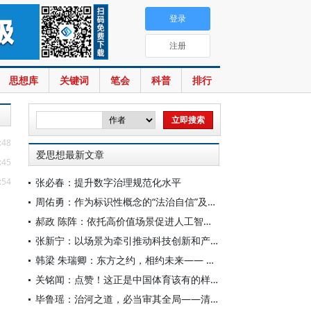
登录
注册
思想库
关键词
笔会
科普
排行
:48
爱思想最新文章
:45
:54
张必春：提升数字治理规范化水平
周佑勇：作为标识性概念的“法治自信”及其时代意蕴
郝政 陈阵：依托高价值场景促进人工智能高质量数据集建设
张新宁：以场景为牵引推动科技创新和产业创新深度融合
韩梁 朱瑞卿：东方之约，相约未来—— 中国元首外交的世界情怀与大国气派
关铭闻：点赞！这正是中国体育该有的样子
毕鲁瑶：治河之道，必当审其全局——清代靳辅的治水理念与实践