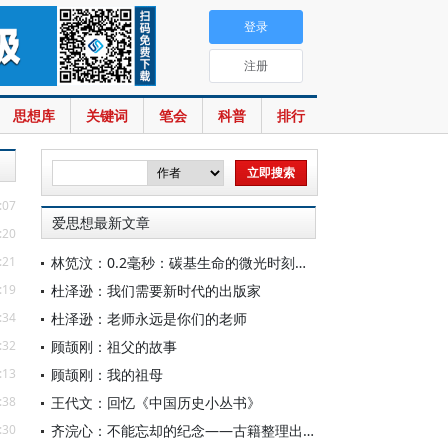
登录
注册
思想库
关键词
笔会
科普
排行
:07
爱思想最新文章
:20
:21
林笕汶：0.2毫秒：碳基生命的微光时刻——读邵春堡《未来人类：科技拓展无限可能》
:19
杜泽逊：我们需要新时代的出版家
:34
杜泽逊：老师永远是你们的老师
:32
顾颉刚：祖父的故事
:13
顾颉刚：我的祖母
:38
王代文：回忆《中国历史小丛书》
:30
齐浣心：不能忘却的纪念——古籍整理出版规划小组成立六十载记