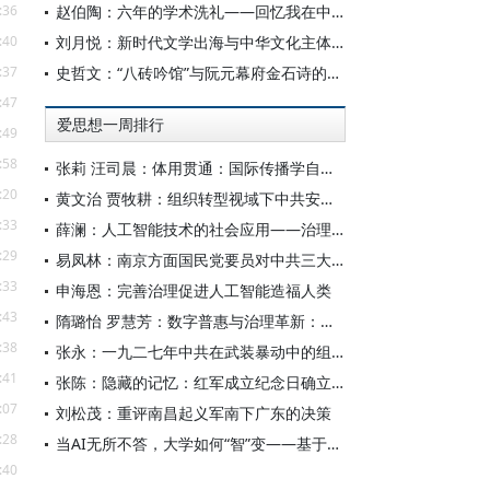
:36
赵伯陶：六年的学术洗礼——回忆我在中华书局的日子
:40
刘月悦：新时代文学出海与中华文化主体性建构
:37
史哲文：“八砖吟馆”与阮元幕府金石诗的学人品格、诗学祈向
:47
爱思想一周排行
:49
:58
张莉 汪司晨：体用贯通：国际传播学自主知识体系的建构逻辑与学科交叉进路
:20
黄文治 贾牧耕：组织转型视域下中共安徽省临时委员会的“两建两废”（1927—1931）
:33
薛澜：人工智能技术的社会应用——治理挑战
:29
易凤林：南京方面国民党要员对中共三大起义的反应
:33
申海恩：完善治理促进人工智能造福人类
:43
隋璐怡 罗慧芳：数字普惠与治理革新：中国人工智能赋能全球南方发展
:38
张永：一九二七年中共在武装暴动中的组织转型
:41
张陈：隐藏的记忆：红军成立纪念日确立前中共对南昌起义的纪念
:07
刘松茂：重评南昌起义军南下广东的决策
:28
当AI无所不答，大学如何“智”变——基于全国400余所高校本科生AI使用情况的调查与思考
:40