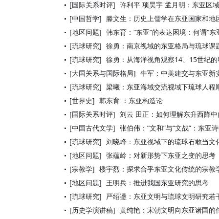
[国际关系时评]
许利平 项昊宇 孟月明：东亚区
[中国哲学]
滕文生：历史上儒学在东亚国家和地
[地区问题]
韩东育：“东亚”的表达困境：何谓“东
[琉球研究]
徐勇：南京视域的东亚格局与琉球课
[琉球研究]
徐勇：从海洋视角观察14、15世纪
[大国关系与国际格局]
牛军：中美建交与东亚新
[琉球研究]
梁曦：东亚海域交流视域下琉球人程
[世界史]
韩东育 ：东亚构造论
[国际关系时评]
刘云 田正：如何理解东升西降
[中国古代文学]
张伯伟：“文和”与“文战”：东亚
[琉球研究]
刘晓峰：东亚视域下的琉球石敢当文
[地区问题]
张蕴岭：对新形势下东亚之变的思考
[宗教学]
楼宇烈：探求合乎东亚文化传统的宗教
[地区问题]
王明兵：推进我国东亚研究的思考
[琉球研究]
严绍璗：东亚文明与琉球文明研究若
[历史学演讲稿]
黄纯艳：宋朝文明向东亚诸国的