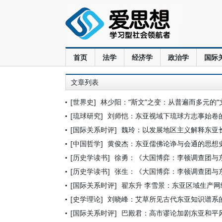
首页
法学
经济学
政治学
国际
文章列表
[世界史]
林少阳：“斯文”之变：从普遍而多元的“
[琉球研究]
刘师恺：东亚视域下琉球方志事始卷
[国际关系时评]
魏玲：以发展地区主义解释东亚
[中国哲学]
黄俊杰：东亚儒佛论诤与会通的思想
[历史学读书]
徐勇：《大国博弈：李顿调查团与
[历史学读书]
张生：《大国博弈：李顿调查团与
[国际关系时评]
翟东升 李雪景：东亚区域生产
[史学理论]
刘晓峰：艾草所见古代东亚知识谱系
[国际关系时评]
巴殿君：高市谬论加剧东亚和平