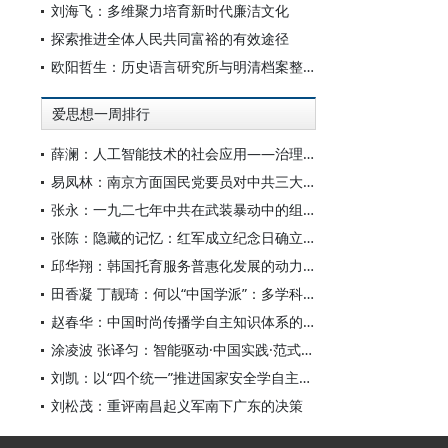
刘海飞：多维聚力培育新时代廉洁文化
探索推进全体人民共同富裕的有效途径
欧阳哲生：历史语言研究所与明清档案整理工作（1928-1949年）
爱思想一周排行
薛澜：人工智能技术的社会应用——治理挑战
易凤林：南京方面国民党要员对中共三大起义的反应
张永：一九二七年中共在武装暴动中的组织转型
张陈：隐藏的记忆：红军成立纪念日确立前中共对南昌起义的纪念
邱华翔：韩国托育服务普惠化发展的动力机制、制度路径与政策效应
田香凝 丁靓琦：何以“中国学派”：多学科视野下中国特色新闻传播学建设的研究
赵春华：中国时尚传播学自主知识体系的内在逻辑与实践路径
涂凌波 张译匀：智能驱动·中国实践·范式创新：“构建中国新闻传播学自主知识体系”专题研讨会综述
刘凯：以“四个统一”推进国家安全学自主知识体系构建
刘松茂：重评南昌起义军南下广东的决策