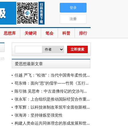
登录
注册
思想库
关键词
笔会
科普
排行
:35
爱思想最新文章
任越 严飞：“松弛”：当代中国青年柔性优绩主义
苟东锋：面向“思”的儒学——竹简《五行》中的三“思”论
陈引驰 吴思奇：中古道佛传记的交涉与互融
张永军：上合组织是推动国际经贸合作重要力量
李军辉：以科技体制改革筑牢全面创新根基
张海涛：坚持锤炼坚强党性
构建人类命运共同体理念的形成发展和世界意义