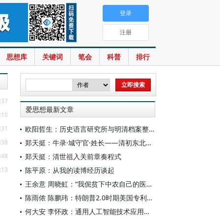
登录
注册
思想库
关键词
笔会
科普
排行
:37
爱思想最新文章
:10
:31
欧阳哲生：历史语言研究所与明清档案整理工作（1928-1949年）
:38
郑天挺：牛录·城守官·姓长——清初东北的地方行政机构
:48
郑天挺：清世祖入关前章奏程式
:13
陈平原：从我的读博经历谈起
王余意 周晓虹：“我伲贫下中农自己的医生”——赤脚医生的视觉表征与形象建构（1965—1978）
陈雨侬 陈鹏玮：特朗普2.0时期美国专利制度的“武器化”演进与中国应对
何大安 李怀政：通用人工智能技术应用下的数字调节机制