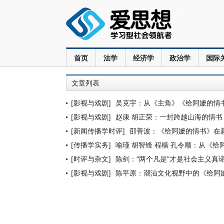
首页
法学
经济学
政治学
国际
文章列表
[影视与戏剧]
吴克宇：从《主角》《给阿嬷的情
[影视与戏剧]
赵康 胡正荣：一封跨越山海的情书
[新闻传播学时评]
邵善波：《给阿嬷的情书》在
[传播学实务]
喻瑾 胡智锋 程樯 孔令顺：从《
[时评与杂文]
陈剑：“两个凡是”才是社会主义真
[影视与戏剧]
陈平原：潮汕文化视野中的《给阿