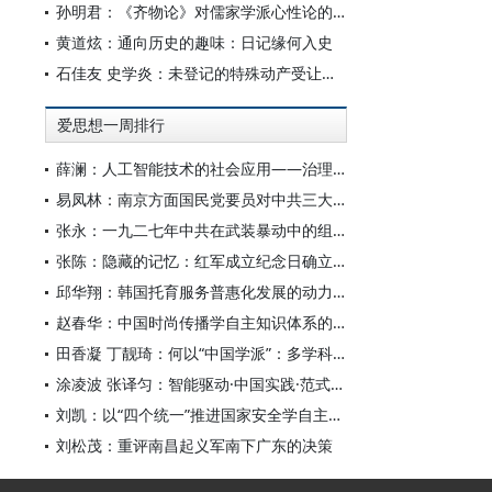
孙明君：《齐物论》对儒家学派心性论的回应
黄道炫：通向历史的趣味：日记缘何入史
石佳友 史学炎：未登记的特殊动产受让人排除强制执行问题研究
爱思想一周排行
薛澜：人工智能技术的社会应用——治理挑战
易凤林：南京方面国民党要员对中共三大起义的反应
张永：一九二七年中共在武装暴动中的组织转型
张陈：隐藏的记忆：红军成立纪念日确立前中共对南昌起义的纪念
邱华翔：韩国托育服务普惠化发展的动力机制、制度路径与政策效应
赵春华：中国时尚传播学自主知识体系的内在逻辑与实践路径
田香凝 丁靓琦：何以“中国学派”：多学科视野下中国特色新闻传播学建设的研究
涂凌波 张译匀：智能驱动·中国实践·范式创新：“构建中国新闻传播学自主知识体系”专题研讨会综述
刘凯：以“四个统一”推进国家安全学自主知识体系构建
刘松茂：重评南昌起义军南下广东的决策