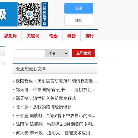
登录
注册
思想库
关键词
笔会
科普
排行
:48
爱思想最新文章
欧阳哲生：历史语言研究所与明清档案整理工作（1928-1949年）
郑天挺：牛录·城守官·姓长——清初东北的地方行政机构
郑天挺：清世祖入关前章奏程式
陈平原：从我的读博经历谈起
王余意 周晓虹：“我伲贫下中农自己的医生”——赤脚医生的视觉表征与形象建构（1965—1978）
陈雨侬 陈鹏玮：特朗普2.0时期美国专利制度的“武器化”演进与中国应对
何大安 李怀政：通用人工智能技术应用下的数字调节机制