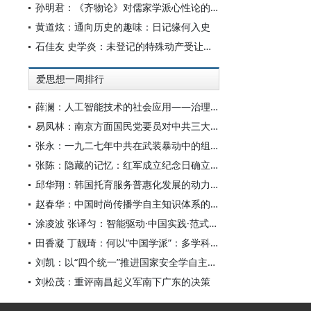
孙明君：《齐物论》对儒家学派心性论的回应
黄道炫：通向历史的趣味：日记缘何入史
石佳友 史学炎：未登记的特殊动产受让人排除强制执行问题研究
爱思想一周排行
薛澜：人工智能技术的社会应用——治理挑战
易凤林：南京方面国民党要员对中共三大起义的反应
张永：一九二七年中共在武装暴动中的组织转型
张陈：隐藏的记忆：红军成立纪念日确立前中共对南昌起义的纪念
邱华翔：韩国托育服务普惠化发展的动力机制、制度路径与政策效应
赵春华：中国时尚传播学自主知识体系的内在逻辑与实践路径
涂凌波 张译匀：智能驱动·中国实践·范式创新：“构建中国新闻传播学自主知识体系”专题研讨会综述
田香凝 丁靓琦：何以“中国学派”：多学科视野下中国特色新闻传播学建设的研究
刘凯：以“四个统一”推进国家安全学自主知识体系构建
刘松茂：重评南昌起义军南下广东的决策