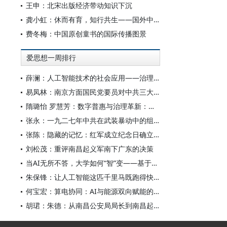
王申：北宋出版经济带动知识下沉
龚小虹：休而有育，知行共生——国外中小学春秋假的多元路径
费冬梅：中国原创童书的国际传播图景
爱思想一周排行
薛澜：人工智能技术的社会应用——治理挑战
易凤林：南京方面国民党要员对中共三大起义的反应
隋璐怡 罗慧芳：数字普惠与治理革新：中国人工智能赋能全球南方发展
张永：一九二七年中共在武装暴动中的组织转型
张陈：隐藏的记忆：红军成立纪念日确立前中共对南昌起义的纪念
刘松茂：重评南昌起义军南下广东的决策
当AI无所不答，大学如何“智”变——基于全国400余所高校本科生AI使用情况的调查与思考
朱保锋：让人工智能这匹千里马既跑得快又跑得稳
何宝宏：算电协同：AI与能源双向赋能的关键引擎
胡珺：朱德：从南昌公安局局长到南昌起义的“参谋和向导”