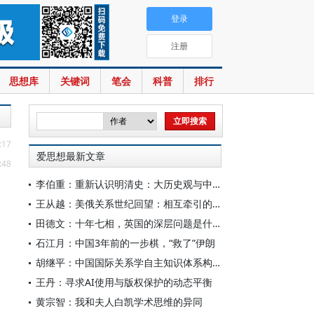
登录
注册
思想库
关键词
笔会
科普
排行
:17
爱思想最新文章
:48
李伯重：重新认识明清史：大历史观与中国史学创新
王从越：美俄关系世纪回望：相互牵引的“双子星”
田德文：十年七相，英国的深层问题是什么
石江月：中国3年前的一步棋，“救了”伊朗
胡继平：中国国际关系学自主知识体系构建的时代转向
王丹：寻求AI使用与版权保护的动态平衡
黄宗智：我和夫人白凯学术思维的异同