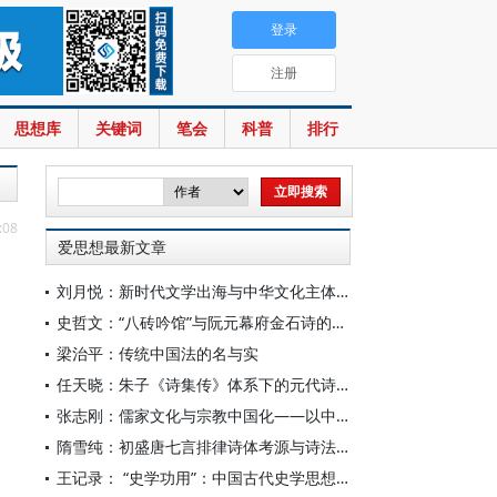
登录
注册
思想库
关键词
笔会
科普
排行
:08
爱思想最新文章
刘月悦：新时代文学出海与中华文化主体性建构
史哲文：“八砖吟馆”与阮元幕府金石诗的学人品格、诗学祈向
梁治平：传统中国法的名与实
任天晓：朱子《诗集传》体系下的元代诗学知识变革
张志刚：儒家文化与宗教中国化——以中国宗教通史为线索的学理沉思
隋雪纯：初盛唐七言排律诗体考源与诗法复变
王记录： “史学功用”：中国古代史学思想体系的核心