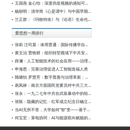
王国燕 金心怡：深度伪造视频的感知可信度：视觉素养和认知倾向的双重影响研究
杨朝明：清华简《心是谓中》与中国早期心论——脉络重审、学术反思及古典学范式转型
兰正群：《玛牧特依》与《论语》生命伦理的认知共性
爱思想一周排行
张莉 汪司晨：体用贯通：国际传播学自主知识体系的建构逻辑与学科交叉进路
黄文治 贾牧耕：组织转型视域下中共安徽省临时委员会的“两建两废”（1927—1931）
薛澜：人工智能技术的社会应用——治理挑战
申海恩：完善治理促进人工智能造福人类
隋璐怡 罗慧芳：数字普惠与治理革新：中国人工智能赋能全球南方发展
易凤林：南京方面国民党要员对中共三大起义的反应
张永：一九二七年中共在武装暴动中的组织转型
张陈：隐藏的记忆：红军成立纪念日确立前中共对南昌起义的纪念
当AI无所不答，大学如何“智”变——基于全国400余所高校本科生AI使用情况的调查与思考
何宝宏：算电协同：AI与能源双向赋能的关键引擎