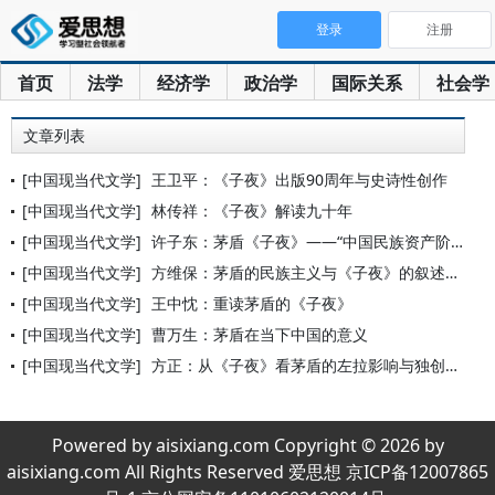
登录
注册
首页
法学
经济学
政治学
国际关系
社会学
文章列表
[中国现当代文学]
王卫平：《子夜》出版90周年与史诗性创作
[中国现当代文学]
林传祥：《子夜》解读九十年
[中国现当代文学]
许子东：茅盾《子夜》——“中国民族资产阶级没有出路”？
[中国现当代文学]
方维保：茅盾的民族主义与《子夜》的叙述伦理
[中国现当代文学]
王中忱：重读茅盾的《子夜》
[中国现当代文学]
曹万生：茅盾在当下中国的意义
[中国现当代文学]
方正：从《子夜》看茅盾的左拉影响与独创性
Powered by aisixiang.com Copyright © 2026 by
aisixiang.com All Rights Reserved 爱思想 京ICP备12007865