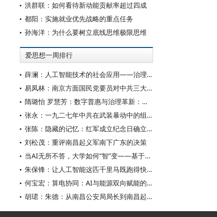
洪群联：如何看待新动能贡献率超过四成
都阳：实施就业优先战略的重点任务
孙海洋：为什么要树立底线思维极限思维
爱思想一周排行
薛澜：人工智能技术的社会应用——治理挑战
易凤林：南京方面国民党要员对中共三大起义的反应
隋璐怡 罗慧芳：数字普惠与治理革新：中国人工智能赋能全球南方发展
张永：一九二七年中共在武装暴动中的组织转型
张陈：隐藏的记忆：红军成立纪念日确立前中共对南昌起义的纪念
刘松茂：重评南昌起义军南下广东的决策
当AI无所不答，大学如何“智”变——基于全国400余所高校本科生AI使用情况的调查与思考
朱保锋：让人工智能这匹千里马既跑得快又跑得稳
何宝宏：算电协同：AI与能源双向赋能的关键引擎
胡珺：朱德：从南昌公安局局长到南昌起义的“参谋和向导”