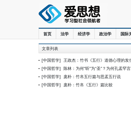
首页
法学
经济学
政治学
国际
文章列表
[中国哲学]
王政杰：竹书《五行》道德心理的发
[中国哲学]
陈林：为何“听”为“圣”？为何孔孟罕言
[中国哲学]
庞朴：竹帛五行篇与思孟五行说
[中国哲学]
庞朴：竹帛《五行》篇比较