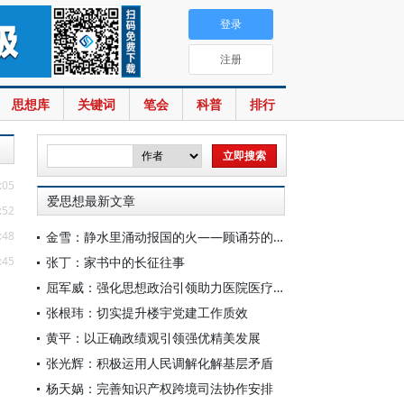
登录
注册
思想库
关键词
笔会
科普
排行
:05
爱思想最新文章
:52
:48
金雪：静水里涌动报国的火——顾诵芬的文艺情怀
:45
张丁：家书中的长征往事
屈军威：强化思想政治引领助力医院医疗服务提质升级
张根玮：切实提升楼宇党建工作质效
黄平：以正确政绩观引领强优精美发展
张光辉：积极运用人民调解化解基层矛盾
杨天娲：完善知识产权跨境司法协作安排