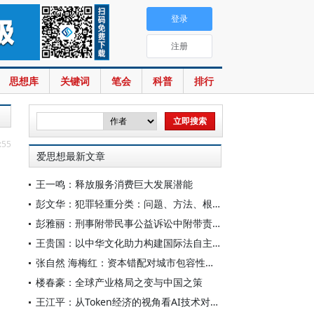
登录
注册
思想库
关键词
笔会
科普
排行
:55
爱思想最新文章
王一鸣：释放服务消费巨大发展潜能
彭文华：犯罪轻重分类：问题、方法、根据与刑法优化
彭雅丽：刑事附带民事公益诉讼中附带责任的判定
王贵国：以中华文化助力构建国际法自主知识体系
张自然 海梅红：资本错配对城市包容性绿色增长的影响研究
楼春豪：全球产业格局之变与中国之策
王江平：从Token经济的视角看AI技术对宏观经济的影响