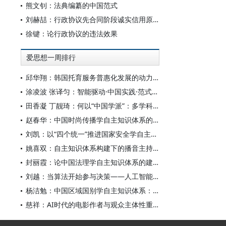
熊文钊：法典编纂的中国范式
刘赫喆：行政协议先合同阶段诚实信用原则的适用
徐键：论行政协议的违法效果
爱思想一周排行
邱华翔：韩国托育服务普惠化发展的动力机制、制度路径与政策效应
涂凌波 张译匀：智能驱动·中国实践·范式创新：“构建中国新闻传播学自主知识体系”专题研讨会综述
田香凝 丁靓琦：何以“中国学派”：多学科视野下中国特色新闻传播学建设的研究
赵春华：中国时尚传播学自主知识体系的内在逻辑与实践路径
刘凯：以“四个统一”推进国家安全学自主知识体系构建
姚喜双：自主知识体系构建下的播音主持高等专业教育研究
封丽霞：论中国法理学自主知识体系的建构
刘越：当算法开始参与决策——人工智能重塑全球治理的底层逻辑
杨洁勉：中国区域国别学自主知识体系：本原、借鉴和建构
慈祥：AI时代的电影作者与观众主体性重构