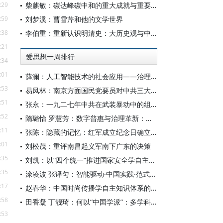
:29
柴麒敏：碳达峰碳中和的重大成就与重要任务
:59
刘梦溪：曹雪芹和他的文学世界
:38
李伯重：重新认识明清史：大历史观与中国史学创新
:21
爱思想一周排行
:34
:01
薛澜：人工智能技术的社会应用——治理挑战
:53
易凤林：南京方面国民党要员对中共三大起义的反应
:51
张永：一九二七年中共在武装暴动中的组织转型
:52
隋璐怡 罗慧芳：数字普惠与治理革新：中国人工智能赋能全球南方发展
:11
张陈：隐藏的记忆：红军成立纪念日确立前中共对南昌起义的纪念
:01
刘松茂：重评南昌起义军南下广东的决策
:35
刘凯：以“四个统一”推进国家安全学自主知识体系构建
:35
涂凌波 张译匀：智能驱动·中国实践·范式创新：“构建中国新闻传播学自主知识体系”专题研讨会综述
:17
赵春华：中国时尚传播学自主知识体系的内在逻辑与实践路径
:58
田香凝 丁靓琦：何以“中国学派”：多学科视野下中国特色新闻传播学建设的研究
:53