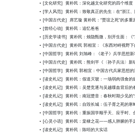
[文化研究]
黄朴民：深化越文化研究的四个维度
[学人风范]
黄朴民：致敬真正的先生：在“浙江
[中国古代史]
席艺璇 黄朴民：“贾谊之死”的多
[曾经心动]
黄朴民：追忆爸爸
[历史学读书]
黄朴民：烛隐甄微，别开生面：《“
[中国古代史]
黄朴民 郭相宜：《东西对峙视野
[中国哲学]
黄朴民 刘旭峰：《老子》兵学思想新
[中国古代史]
黄朴民：熊剑平《〈孙子兵法〉新
[中国哲学]
黄朴民 郭相宜：中国古代兵家思想
[读史札记]
黄朴民：假道灭虢：一场弱肉强食的
[读史札记]
黄朴民：吴楚竞逐与吴越喋血背后的
[读史札记]
黄朴民：南冠楚音：春秋时期少见的“
[读史札记]
黄朴民：自毁长城：伍子胥之死的寒
[中国哲学]
黄朴民：重振国学顺乎天、应乎时、
[心灵小语]
黄朴民：棠棣之花——感人肺腑的手
[读史札记]
黄朴民：陈咺的大实话