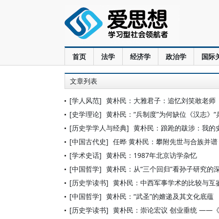
首页
法学
经济学
政治学
国际
文章列表
[学人风范]
黄朴民：大雅君子：追忆刘笑敢老师
[史学理论]
黄朴民：“兵制度”为何缺位《汉志》“
[历史学学人与经典]
黄朴民：踉跄的跋涉：我的
[中国古代史]
任晔 黄朴民：攀附先世与合族并
[学术史话]
黄朴民：1987年北京访学杂忆
[中国哲学]
黄朴民：从“三个回归”看孙子研究的
[历史学读书]
黄朴民：中西军事学术的比较与互
[中国哲学]
黄朴民：“武圣”的嬗递及其文化底蕴
[历史学读书]
黄朴民：崇论宏议 创业垂统 ——