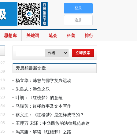
登录
注册
思想库
关键词
笔会
科普
排行
:27
爱思想最新文章
:09
:18
杨立华：韩愈与儒学复兴运动
:39
朱良志：游鱼之乐
:20
叶朗：《红楼梦》的意蕴
:54
马瑞芳：红楼故事及文本写作
:40
蔡义江：《红楼梦》是怎样成书的？
:05
王理万 宋泽：中华民族的法律规范表达
:35
冯其庸：解读《红楼梦》之路