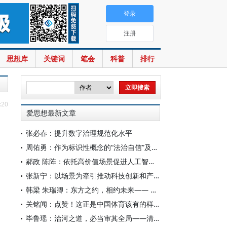
登录
注册
思想库
关键词
笔会
科普
排行
:20
爱思想最新文章
张必春：提升数字治理规范化水平
周佑勇：作为标识性概念的“法治自信”及其时代意蕴
郝政 陈阵：依托高价值场景促进人工智能高质量数据集建设
张新宁：以场景为牵引推动科技创新和产业创新深度融合
韩梁 朱瑞卿：东方之约，相约未来—— 中国元首外交的世界情怀与大国气派
关铭闻：点赞！这正是中国体育该有的样子
毕鲁瑶：治河之道，必当审其全局——清代靳辅的治水理念与实践