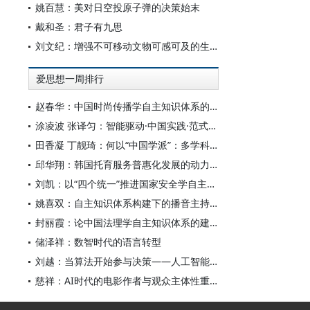
姚百慧：美对日空投原子弹的决策始末
戴和圣：君子有九思
刘文纪：增强不可移动文物可感可及的生命力
爱思想一周排行
赵春华：中国时尚传播学自主知识体系的内在逻辑与实践路径
涂凌波 张译匀：智能驱动·中国实践·范式创新：“构建中国新闻传播学自主知识体系”专题研讨会综述
田香凝 丁靓琦：何以“中国学派”：多学科视野下中国特色新闻传播学建设的研究
邱华翔：韩国托育服务普惠化发展的动力机制、制度路径与政策效应
刘凯：以“四个统一”推进国家安全学自主知识体系构建
姚喜双：自主知识体系构建下的播音主持高等专业教育研究
封丽霞：论中国法理学自主知识体系的建构
储泽祥：数智时代的语言转型
刘越：当算法开始参与决策——人工智能重塑全球治理的底层逻辑
慈祥：AI时代的电影作者与观众主体性重构