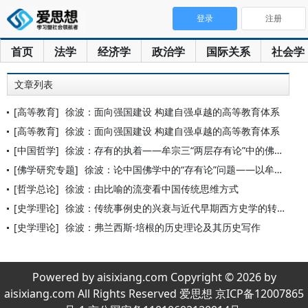
登录
注册
首页
法学
经济学
政治学
国际关系
社会学
文章列表
[高等教育]
徐波：面向强国建设 构建自强卓越的高等教育体系
[高等教育]
徐波：面向强国建设 构建自强卓越的高等教育体系
[中国哲学]
徐波：存有的执着——牟宗三“两层存有论”中的佛学与康德
[佛学研究专题]
徐波：论中国佛学中的“存有论”问题——以牟宗三对汉语佛典的诠
[哲学总论]
徐波：由比喻的流变看中国传统思维方式
[史学理论]
徐波：传统事例史的兴衰与近代早期西方史学的转变
[史学理论]
徐波：弗兰西斯·培根的历史理论及其历史写作
Powered by aisixiang.com Copyright © 2026 by
aisixiang.com All Rights Reserved 爱思想 京ICP备12007865