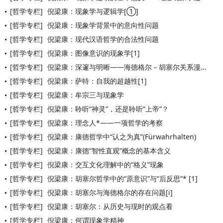
[哲学专栏]
倪梁康：现象学与逻辑学[①]
[哲学专栏]
倪梁康：现象学背景中的意向性问题
[哲学专栏]
倪梁康：现代汉语哲学的合法性问题
[哲学专栏]
倪梁康：图像意识的现象学[1]
[哲学专栏]
倪梁康：深邃与明晰——海德格尔－胡塞尔关系漫谈
[哲学专栏]
倪梁康：萨特：自我的超越性[1]
[哲学专栏]
倪梁康：牟宗三与现象学
[哲学专栏]
倪梁康：聆听“神灵”，还是聆听“上帝”？
[哲学专栏]
倪梁康：理念人*——一项哲学的考察
[哲学专栏]
倪梁康：康德哲学中“认之为真”(Fürwahrhalten)
[哲学专栏]
倪梁康：康德“智性直观”概念的基本含义
[哲学专栏]
倪梁康：交互文化理解中的“格义”现象
[哲学专栏]
倪梁康：胡塞尔哲学中的“原意识”与“后反思”* [1]
[哲学专栏]
倪梁康：胡塞尔与海德格尔的存在问题[i]
[哲学专栏]
倪梁康：胡塞尔：从历史与现时的观点看
[哲学专栏]
倪梁康：何谓现象学精神