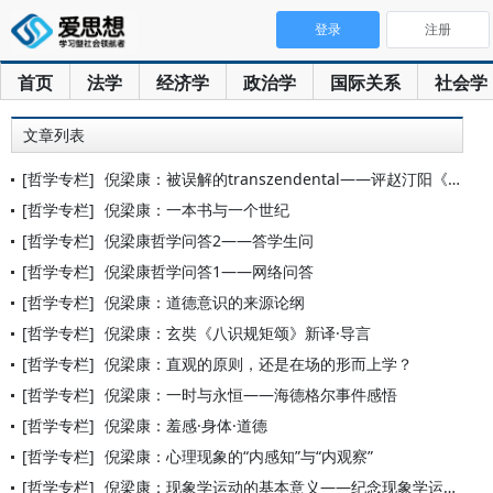
登录
注册
首页
法学
经济学
政治学
国际关系
社会学
文章列表
[哲学专栏]
倪梁康：被误解的transzendental——评赵汀阳《先
[哲学专栏]
倪梁康：一本书与一个世纪
[哲学专栏]
倪梁康哲学问答2——答学生问
[哲学专栏]
倪梁康哲学问答1——网络问答
[哲学专栏]
倪梁康：道德意识的来源论纲
[哲学专栏]
倪梁康：玄奘《八识规矩颂》新译·导言
[哲学专栏]
倪梁康：直观的原则，还是在场的形而上学？
[哲学专栏]
倪梁康：一时与永恒——海德格尔事件感悟
[哲学专栏]
倪梁康：羞感·身体·道德
[哲学专栏]
倪梁康：心理现象的“内感知”与“内观察”
[哲学专栏]
倪梁康：现象学运动的基本意义——纪念现象学运动一百周年