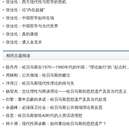
张汝伦：西方现代性与哲学的危机
张汝伦：论“内在超越”
张汝伦：中国哲学如何在场
张汝伦：中国哲学与当代世界
张汝伦：真的康德
张汝伦：通人金克木
相同主题阅读
陈丹丹：哈贝马斯在1970—1980年代的中国：“理论旅行”的
周林刚：公共领域：哈贝马斯的赌注
泮伟江：哈贝马斯现代性理论的得与失
杨登杰：交往理性与商谈理论——哈贝马斯的思想遗产及其当代意义
刘擎：重申启蒙的承诺：哈贝马斯思想遗产及其当代处境
余盛峰：必须保卫社会：哈贝马斯公共领域理论再反思
徐贲：哈贝马斯留给AI时代的人类话语理想
韩十洲：现代性再诊断：如何重估哈贝马斯的思想遗产？