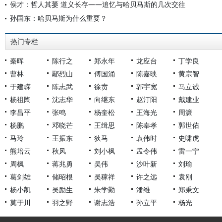
侯才：哲人其萎 道义长存——追忆与哈贝马斯的几次交往
孙国东：哈贝马斯为什么重要？
热门专栏
秦晖
陈行之
郑永年
龙应台
丁学良
曹林
鄢烈山
傅国涌
陈嘉映
黄宗智
于建嵘
陈志武
徐贲
郭宇宽
马立诚
杨祖陶
沈志华
向继东
赵汀阳
戴建业
李昌平
张鸣
杨奎松
王海光
周濂
杨鹏
邓晓芒
王缉思
陈奉孝
郭世佑
马玲
王振东
狄马
袁伟时
史啸虎
熊培云
秋风
刘小枫
孟令伟
雷一宁
周枫
蒋兆勇
吴伟
沙叶新
刘瑜
葛剑雄
储昭根
吴稼祥
许之远
袁刚
杨小凯
吴励生
朱学勤
潘维
郑秉文
莫于川
羽之野
谢志浩
孙立平
杨光