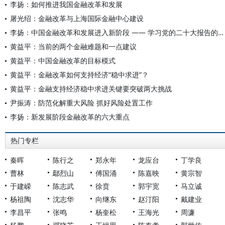
李扬：如何推进我国金融改革和发展
屠光绍：金融改革与上海国际金融中心建设
李扬：中国金融改革和发展进入新阶段 —— 学习党的二十大报告的初步体会
黄益平：当前的两个金融难题和一点建议
黄益平：中国金融改革的目标模式
黄益平：金融改革如何支持经济“稳中求进”？
黄益平：金融支持经济稳中求进关键要突破两大挑战
尹振涛：防范化解重大风险 抓好风险处置工作
李扬：新发展阶段金融改革的六大重点
热门专栏
秦晖
陈行之
郑永年
龙应台
丁学良
曹林
鄢烈山
傅国涌
陈嘉映
黄宗智
于建嵘
陈志武
徐贲
郭宇宽
马立诚
杨祖陶
沈志华
向继东
赵汀阳
戴建业
李昌平
张鸣
杨奎松
王海光
周濂